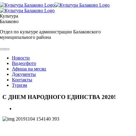
Skip
to
content
Культура
Балаково
Отдел по культуре администрации Балаковского
муниципального района
Toggle
Navigation
Новости
Видео/фото
Афиша на месяц
Документы
Контакты
Туризм
С ДНЕМ НАРОДНОГО ЕДИНСТВА 2020!
View
Larger
Image