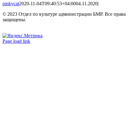
pinkycat
2020-11-04T09:40:53+04:00
04.11.2020
|
© 2023 Отдел по культуре администрации БМР. Все права
защищены.
Вконтакте
Одноклассники
Page load link
Go
to
Top