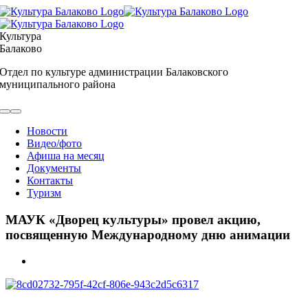
Skip
to
content
Культура
Балаково
Отдел по культуре администрации Балаковского
муниципального района
Toggle
Navigation
Новости
Видео/фото
Афиша на месяц
Документы
Контакты
Туризм
МАУК «Дворец культуры» провел акцию,
посвященную Международному дню анимации
View
Larger
Image