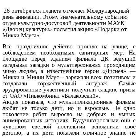
28 октября вся планета отмечает Международный
день анимации. Этому знаменательному событию
отдел культурно-досуговой деятельности МАУК
«Дворец культуры» посвятил акцию «Подарки от
Микки Мауса».
Всё праздничное действо прошло на улице, с
соблюдением необходимых санитарных мер. На
площадке перед зданием филиала ДК ведущий
загадывал загадки о мультперсонажах проходящим
мимо людям, а известнейшие герои «Диснея» —
Микки и Минни Маус – заряжали всех позитивом и
создавали торжественный антураж. Самые
эрудированные участники получили сладкие призы
от ОАО «Пивкомбинат «Балаковский».
Акция показала, что мультипликационные фильмы
любят не только дети, но и взрослые. Не одно
поколение ребят выросло на добрых и умных
анимированных историях. Будучивзрослыми они с
чувством светлой ностальгии вспомнили своё
детство, а их дети показали отличное знание не