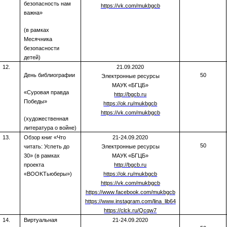
безопасность нам
https://vk.com/mukbgcb
важна»
(в рамках
Месячника
безопасности
детей)
12.
21.09.2020
День библиографии
50
Электронные ресурсы
МАУК «БГЦБ»
«Суровая правда
http://bgcb.ru
Победы»
https://ok.ru/mukbgcb
https://vk.com/mukbgcb
(художественная
литература о войне)
13.
Обзор книг «Что
21-24.09.2020
50
читать: Успеть до
Электронные ресурсы
30» (в рамках
МАУК «БГЦБ»
проекта
http://bgcb.ru
«BOOKТьюберы»)
https://ok.ru/mukbgcb
https://vk.com/mukbgcb
https
://
www
.
facebook
.
com
/
mukbgcb
https
://
www
.
instagram
.
com
/
lina
_
lib
64
https
://
clck
.
ru
/
Qcqw
7
14.
Виртуальная
21-24.09.2020