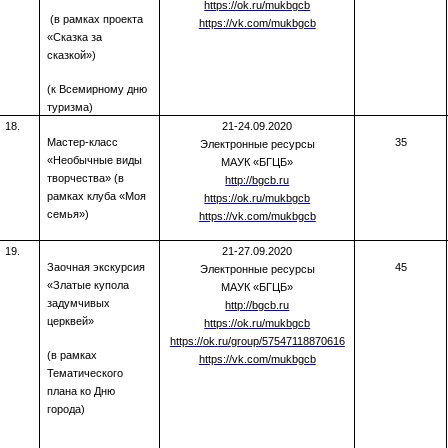
https://ok.ru/mukbgcb
(в рамках проекта
https://vk.com/mukbgcb
«Сказка за
сказкой»)
(к Всемирному дню
туризма)
18.
21-24.09.2020
Мастер-класс
35
Электронные ресурсы
«Необычные виды
МАУК «БГЦБ»
творчества» (в
http://bgcb.ru
рамках клуба «Моя
https://ok.ru/mukbgcb
семья»)
https://vk.com/mukbgcb
19.
21-27.09.2020
Заочная экскурсия
45
Электронные ресурсы
«Златые купола
МАУК «БГЦБ»
задумчивых
http://bgcb.ru
церквей»
https://ok.ru/mukbgcb
https
://
ok
.
ru
/
group
/57547118870616
(в рамках
https://vk.com/mukbgcb
Тематического
плана ко Дню
города)