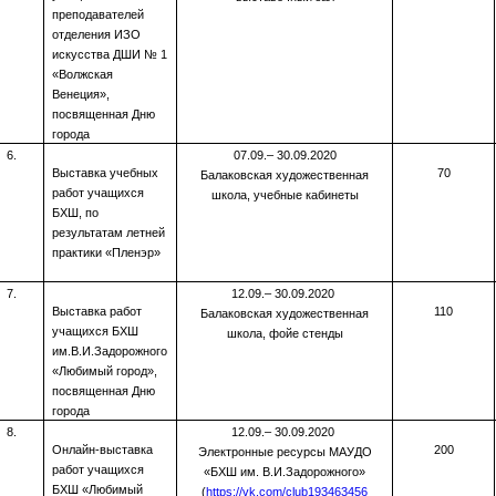
преподавателей
отделения ИЗО
искусства ДШИ № 1
«Волжская
Венеция»,
посвященная Дню
города
6.
07.09.– 30.09.2020
Выставка учебных
70
Балаковская художественная
работ учащихся
школа, учебные кабинеты
БХШ, по
результатам летней
практики «Пленэр»
7.
12.09.– 30.09.2020
Выставка работ
110
Балаковская художественная
учащихся БХШ
школа, фойе стенды
им.В.И.Задорожного
«Любимый город»,
посвященная Дню
города
8.
12.09.– 30.09.2020
Онлайн-выставка
200
Электронные ресурсы МАУДО
работ учащихся
«БХШ им. В.И.Задорожного»
БХШ «Любимый
(
https://vk.com/club193463456