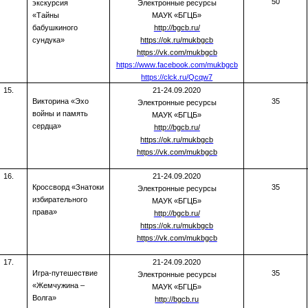
50
экскурсия
Электронные ресурсы
«Тайны
МАУК «БГЦБ»
бабушкиного
http://bgcb.ru/
сундука»
https
://
ok
.
ru
/
mukbgcb
https
://
vk
.
com
/
mukbgcb
https
://
www
.
facebook
.
com
/
mukbgcb
https://clck.ru/Qcqw7
15.
21-24.09.2020
Викторина «Эхо
35
Электронные ресурсы
войны и память
МАУК «БГЦБ»
сердца»
http://bgcb.ru/
https
://
ok
.
ru
/
mukbgcb
https
://
vk
.
com
/
mukbgcb
16.
21-24.09.2020
Кроссворд «Знатоки
35
Электронные ресурсы
избирательного
МАУК «БГЦБ»
права»
http://bgcb.ru/
https
://
ok
.
ru
/
mukbgcb
https
://
vk
.
com
/
mukbgcb
17.
21-24.09.2020
Игра-путешествие
35
Электронные ресурсы
«Жемчужина –
МАУК «БГЦБ»
Волга»
http://bgcb.ru