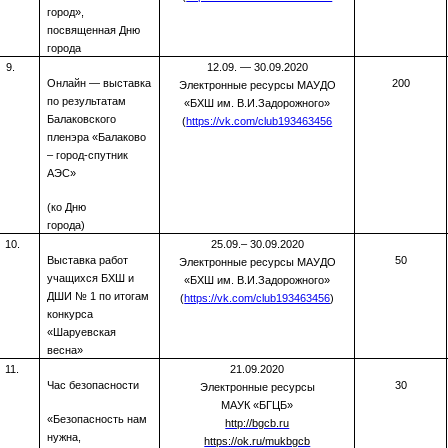
город»,
посвященная Дню
города
9.
12.09. — 30.09.2020
Онлайн — выставка
200
Электронные ресурсы МАУДО
по результатам
«БХШ им. В.И.Задорожного»
Балаковского
(
https://vk.com/club193463456
пленэра «Балаково
– город-спутник
АЭС»
(ко Дню
города)
10.
25.09.– 30.09.2020
Выставка работ
50
Электронные ресурсы МАУДО
учащихся БХШ и
«БХШ им. В.И.Задорожного»
ДШИ № 1 по итогам
(
https://vk.com/club193463456
)
конкурса
«Шаруевская
весна»
11.
21.09.2020
Час безопасности
30
Электронные ресурсы
МАУК «БГЦБ»
«Безопасность нам
http://bgcb.ru
нужна,
https://ok.ru/mukbgcb