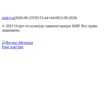
pinkycat
2020-09-23T05:55:44+04:00
23.09.2020
|
© 2023 Отдел по культуре администрации БМР. Все права
защищены.
Вконтакте
Одноклассники
Page load link
Go
to
Top