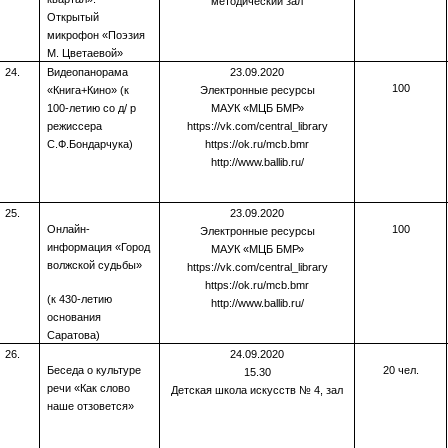
методический зал
Открытый
микрофон «Поэзия
М. Цветаевой»
24.
Видеопанорама
23.09.2020
100
«Книга+Кино» (к
Электронные ресурсы
100-летию со д/ р
МАУК «МЦБ БМР»
режиссера
https://vk.com/central_library
С.Ф.Бондарчука)
https://ok.ru/mcb.bmr
http://www.ballib.ru/
25.
23.09.2020
Онлайн-
100
Электронные ресурсы
информация «Город
МАУК «МЦБ БМР»
волжской судьбы»
https://vk.com/central_library
https://ok.ru/mcb.bmr
(к 430-летию
http://www.ballib.ru/
основания
Саратова)
26.
24.09.2020
Беседа о культуре
20 чел.
15.30
речи «Как слово
Детская школа искусств № 4, зал
наше отзовется»