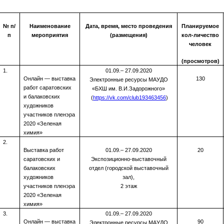
№ п/
Наименование
Дата, время, место проведения
Планируемое
п
мероприятия
(размещения)
кол-личество
человек
(просмотров)
1.
01.09.– 27.09.2020
Онлайн — выставка
130
Электронные ресурсы МАУДО
работ саратовских
«БХШ им. В.И.Задорожного»
и балаковских
(
https://vk.com/club193463456
)
художников
участников пленэра
2020 «Зеленая
химия»
2.
Выставка работ
01.09.– 27.09.2020
20
саратовских и
Экспозиционно-выставочный
балаковских
отдел (городской выставочный
художников
зал),
участников пленэра
2 этаж
2020 «Зеленая
химия»
3.
01.09.– 27.09.2020
Онлайн — выставка
90
Электронные ресурсы МАУДО