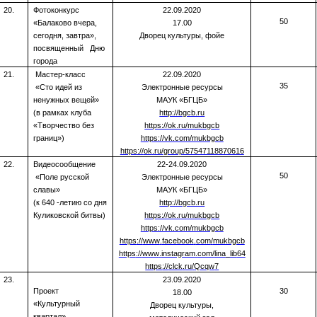
20.
Фотоконкурс
22.09.2020
50
«Балаково вчера,
17.00
сегодня, завтра»,
Дворец культуры, фойе
посвященный
Дню
города
21.
Мастер-класс
22.09.2020
35
«Сто идей из
Электронные ресурсы
ненужных вещей»
МАУК «БГЦБ»
(в рамках клуба
http://bgcb.ru
«Творчество без
https://ok.ru/mukbgcb
границ»)
https://vk.com/mukbgcb
https
://
ok
.
ru
/
group
/57547118870616
22.
Видеосообщение
22-24.09.2020
50
«Поле русской
Электронные ресурсы
славы»
МАУК «БГЦБ»
(к 640 -летию со дня
http://bgcb.ru
Куликовской битвы)
https://ok.ru/mukbgcb
https://vk.com/mukbgcb
https
://
www
.
facebook
.
com
/
mukbgcb
https
://
www
.
instagram
.
com
/
lina
_
lib
64
https
://
clck
.
ru
/
Qcqw
7
23.
23.09.2020
Проект
30
18.00
«Культурный
Дворец культуры,
квартал».