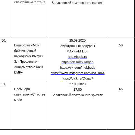
спектакля «Салтан»
Балаковский театр юного зрителя
30.
25.09.2020
Видеоблог «Мой
50
Электронные ресурсы
библиотечный
МАУК «БГЦБ»
выходной» Выпуск
http://bgcb.ru
3. «Профессия:
https://ok.ru/mukbgcb
Знакомство с МИК
https://vk.com/mukbgcb
БМР»
https
://
www
.
instagram
.
com
/
lina
_
lib
64
https
://
clck
.
ru
/
Qcqw
7
31.
27.09.2020
Премьера
65
17.00
спектакля «Счастье
Балаковский театр юного зрителя
моё»