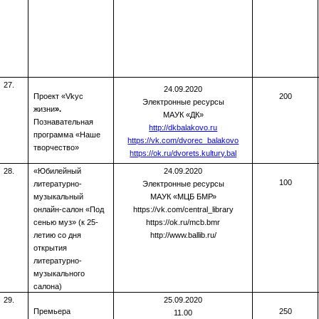
27.
24.09.2020
Проект «
Vk
ус
200
Электронные ресурсы
жизни
».
МАУК «ДК»
Познавательная
http://dkbalakovo.ru
программа «Наше
https://vk.com/dvorec_balakovo
творчество»
https://ok.ru/dvorets.kultury.bal
28.
«
Юбилейный
24.09.2020
100
литературно-
Электронные ресурсы
музыкальный
МАУК «МЦБ БМР»
онлайн-салон «Под
https://vk.com/central_library
сенью муз» (к 25-
https://ok.ru/mcb.bmr
летию со дня
http://www.ballib.ru/
открытия
литературно-
музыкального
салона)
29.
25.09.2020
Премьера
250
11.00