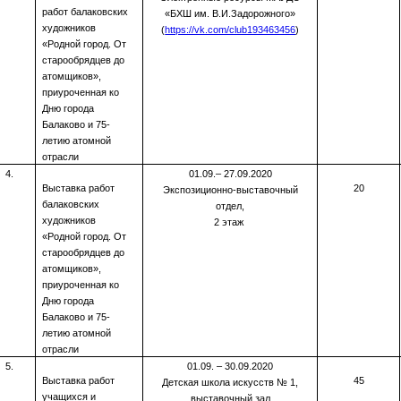
работ балаковских
«БХШ им. В.И.Задорожного»
художников
(
https://vk.com/club193463456
)
«Родной город. От
старообрядцев до
атомщиков»,
приуроченная ко
Дню города
Балаково и 75-
летию атомной
отрасли
4.
01.09.– 27.09.2020
Выставка работ
20
Экспозиционно-выставочный
балаковских
отдел,
художников
2 этаж
«Родной город. От
старообрядцев до
атомщиков»,
приуроченная ко
Дню города
Балаково и 75-
летию атомной
отрасли
5.
01.09. – 30.09.2020
Выставка работ
45
Детская школа искусств № 1,
учащихся и
выставочный зал