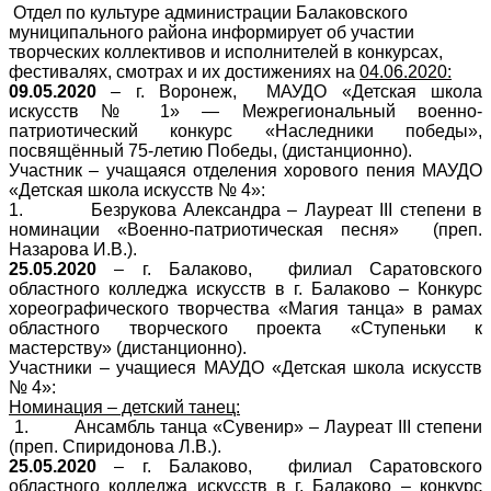
Отдел по культуре администрации Балаковского
муниципального района информирует об участии
творческих коллективов и исполнителей в конкурсах,
фестивалях, смотрах и их достижениях на
04.06.2020:
09.05.2020
–
г
. Воронеж,
МАУДО «Детская школа
искусств № 1» —
Межрегиональный военно-
патриотический конкурс «Наследники победы»,
посвящённый 75-летию Победы, (дистанционно).
Участник – учащаяся отделения хорового пения МАУДО
«Детская школа искусств № 4»:
1.
Безрукова Александра – Лауреат
III
степени в
н
оминации «Военно-патриотическая песня»
(преп.
Назарова И.В.).
25.05.2020
–
г
. Балаково,
филиал Саратовского
областного колледжа искусств в г. Балаково –
Конкурс
хореографического творчества «Магия танца» в рамах
областного творческого проекта «Ступеньки к
мастерству» (дистанционно).
Участники – учащиеся МАУДО «Детская школа искусств
№ 4»:
Номинация – детский танец:
1.
Ансамбль танца «Сувенир»
– Лауреат
III
степени
(преп. Спиридонова Л.В.).
25.05.2020
–
г
. Балаково,
филиал Саратовского
областного колледжа искусств в г. Балаково –
конкурс