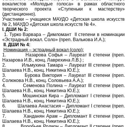
вокалистов «Молодые голоса» в рамах областного
творческого проекта «Ступеньки к мастерству»
(дистанционно).
Участники – учащиеся МАУДО «Детская школа искусств
№ 2, МАУДО «Детская школа искусств № 4».
I
. ДШИ № 2:
1. Турко Варвара – Димломант
II
степени в номинации
«Эстрадный вокал. Соло» (преп. Валькова И.А.);
II
. ДШИ № 4:
Номинация – эстрадный вокал (соло):
1.
Назарова Софья
– Лауреат
II
степени (преп.
Назарова И.В., конц. Лаврехина Л.В.) ;
2.
Ильмухина Тамара – Лауреат
III
степени (преп.
Шалаева Н.В., конц. Никитина Ю.Е.);
3.
Бурова Виктория
– Лауреат
III
степени (преп.
Солюкова Н.В., конц. Соловьева А.А.);
4.
Семенова Полина – Лауреат
III
степени (преп.
Шалаева Н.В., конц. Никитина Ю.Е.);
5.
Мошинская Кира – Дипломант
I
степени (преп.
Шалаева Н.В., конц. Никитина Ю.Е.);
6.
Шалаева Анастасия – Дипломант
I
степени (преп.
Шалаева Н.В., конц. Никитина Ю.Е.);
7.
Ханданян Арам – Дипломант
II
степени (преп.
Шалаева Н.В., конц. Никитина Ю.Е.);
8.
Воробьев Родион – Дипломант
II
степени (преп.