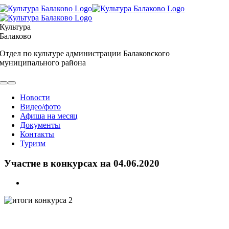
Skip
to
content
Культура
Балаково
Отдел по культуре администрации Балаковского
муниципального района
Toggle
Navigation
Новости
Видео/фото
Афиша на месяц
Документы
Контакты
Туризм
Участие в конкурсах на 04.06.2020
View
Larger
Image