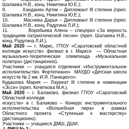
Шалаева Н.В., конц. Никитина Ю.Е.);
9.
Ханданян Артик – Дипломант
III
степени (преп.
Шалаева Н.В., конц. Никитина Ю.Е.);
10.
Маснева Дарья – Дипломант
III
степени (преп.
Шалаева Н.В., конц. Радугина Л.И.);
11.
Воробьева Алена – спецприз «За верность
традициям патриотической песни»
(преп. Шалаева Н.В.,
конц. Радугина Л.И.)
.
Май 2020 —
г. Маркс, ГПОУ «Саратовский областной
колледж искусств» филиал в г. Марксе
— Областная
музыкально-теоретическая олимпиада «Музыкальная
политра»
(дистанционно).
Участники —
учащаяся отделения «Инструментальное
исполнительство. Фортепиано»
МАУДО «Детская школа
искусств № 2 им. И.Я. Паницкого»:
Кудашова Мария —
Лауреат
III
степени в номинации
«Эссе» (преп. Кочеткова М.А.)
.
Май 2020
– г. Балаково, филиал ГПОУ «Саратовский
Областной колледж
искусств» в г. Балаково – Конкурс инструментального
исполнительства «Волшебная лира» в рамках
Областного проекта «Ступеньки к мастерству»
(дистанционно).
Участники — учащиеся ДМШ, ДШИ.
I
. ДМШ № 1: