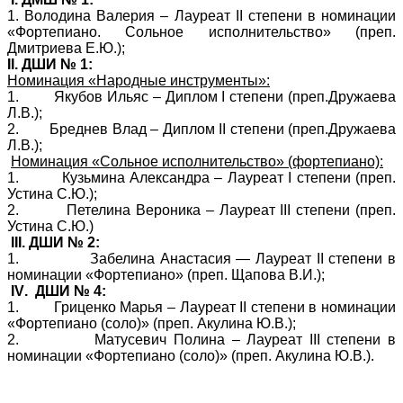
1. Володина Валерия – Лауреат II степени в номинации
«Фортепиано. Сольное исполнительство» (преп.
Дмитриева Е.Ю.);
II
. ДШИ № 1:
Номинация «Народные инструменты»:
1.
Якубов Ильяс – Диплом
I
степени (преп.Дружаева
Л.В.);
2.
Бреднев Влад – Диплом
II
степени (преп.Дружаева
Л.В.);
Номинация «Сольное исполнительство» (фортепиано):
1.
Кузьмина Александра –
Лауреат
I
степени (преп.
Устина С.Ю.);
2.
Петелина Вероника – Лауреат
III
степени (преп.
Устина С.Ю.)
III
. ДШИ № 2:
1.
Забелина Анастасия — Лауреат
II
степени в
номинации «Фортепиано» (преп. Щапова В.И.);
IV
.
ДШИ № 4:
1.
Гриценко Марья
– Лауреат
II
степени
в номинации
«Фортепиано (соло)»
(преп. Акулина Ю.В.);
2.
Матусевич Полина – Лауреат
III
степени
в
номинации «Фортепиано (соло)»
(преп. Акулина Ю.В.).