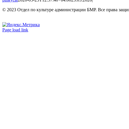
© 2023 Отдел по культуре администрации БМР. Все права защ
Вконтакте
Одноклассники
Page load link
Go
to
Top