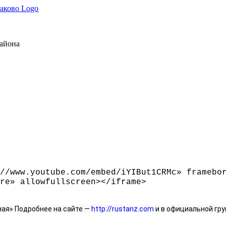
района
//www.youtube.com/embed/iYIBut1CRMc» framebo
re» allowfullscreen
>
<
/iframe
>
ая» Подробнее на сайте — 
http://rustanz.com
 и в официальной груп