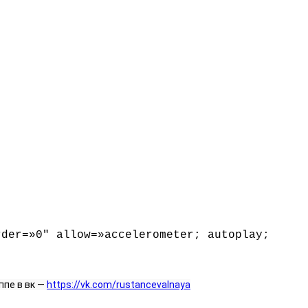
rder=»0″ allow=»accelerometer; autoplay;
пе в вк — 
https://vk.com/rustancevalnaya