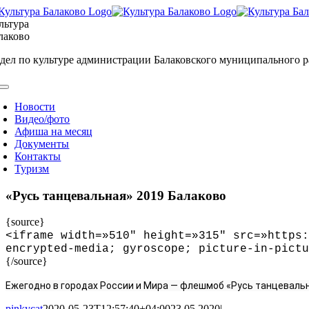
Skip
to
льтура
content
лаково
дел по культуре администрации Балаковского муниципального 
oggle
avigation
Новости
Видео/фото
Афиша на месяц
Документы
Контакты
Туризм
«Русь танцевальная» 2019 Балаково
{source}
<
iframe width=»510″ height=»315″ src=»https:
encrypted-media; gyroscope; picture-in-pictu
{/source}
Ежегодно в городах России и Мира — флешмоб «Русь танцевальн
pinkycat
2020-05-23T12:57:40+04:00
23.05.2020
|