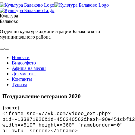
Skip
to
content
Культура
Балаково
Отдел по культуре администрации Балаковского
муниципального района
Toggle
Navigation
Новости
Видео/фото
Афиша на месяц
Документы
Контакты
Туризм
Поздравление ветеранов 2020
{source}
<
iframe src=»//vk.com/video_ext.php?
oid=-133871926&id=456240562&hash=90e451cbf12
width=»510″ height=»360″ frameborder=»0″
allowfullscreen
>
<
/iframe
>