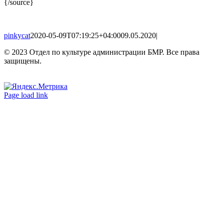
{/source}
pinkycat
2020-05-09T07:19:25+04:00
09.05.2020
|
© 2023 Отдел по культуре администрации БМР. Все права
защищены.
Вконтакте
Одноклассники
Page load link
Go
to
Top