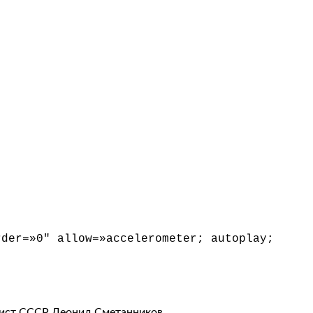
rder=»0″ allow=»accelerometer; autoplay;
тист СССР Леонид Сметанников.