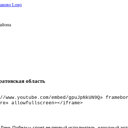
района
атовская область
//www.youtube.com/embed/gpuJpNkUN9Q» framebo
re» allowfullscreen
>
<
/iframe
>
«День Победы» споет ее первый исполнитель, народный ар