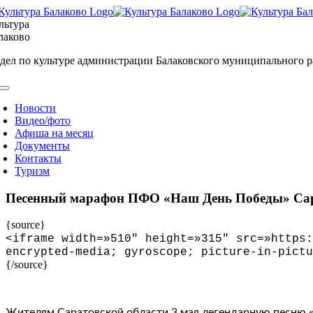
Skip
to
льтура
content
лаково
дел по культуре администрации Балаковского муниципального 
oggle
avigation
Новости
Видео/фото
Афиша на месяц
Документы
Контакты
Туризм
Песенный марафон ПФО «Наш День Победы» Сар
{source}
<
iframe width=»510″ height=»315″ src=»https:
encrypted-media; gyroscope; picture-in-pictu
{/source}
Жителям Саратовской области 3 мая легендарную песню 