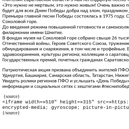
«Это нужно не мертвым, это нужно живым! Очень важно по
будет для всех Днем Победы добра над злом, праздником 
Премьера главной песни Победы состоялась в 1975 году. С
Соколовой горе.
До введения режима повышенной готовности и самоизоля
филармонии имени Шнитке.
В фондах музея на Соколовой горе собрано свыше 26 тыся
Отечественной войны, Героев Советского Союза, труженик
обмундирования и снаряжения, в том числе и трофейные. 
здравоохранения, культуры региона; коллекции о саратовц
Государственных премий, почетных гражданах Саратовско
Патриотическая акция призвана объединить жителей ПФО.
Удмуртия, Башкирия, Самарская область, Татарстан, Ниже
Увидеть ролики регионов ПФО и услышать «День Победы», 
информации и социальных сетях с хештегами #песнипо
{source}
<
iframe width=»510″ height=»315″ src=»https:
encrypted-media; gyroscope; picture-in-pictu
{/source}