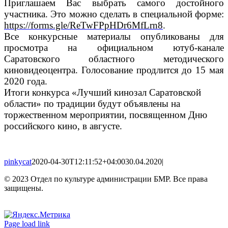
Приглашаем Вас выбрать самого достойного
участника. Это можно сделать в специальной форме:
https://forms.gle/ReTwFPpHDr6MfLrn8
.
Все конкурсные материалы опубликованы для
просмотра на официальном ютуб-канале
Саратовского областного методического
киновидеоцентра. Голосование продлится до 15 мая
2020 года.
Итоги конкурса «Лучший кинозал Саратовской
области» по традиции будут объявлены на
торжественном мероприятии, посвященном Дню
российского кино, в августе.
pinkycat
2020-04-30T12:11:52+04:00
30.04.2020
|
© 2023 Отдел по культуре администрации БМР. Все права
защищены.
Вконтакте
Одноклассники
Page load link