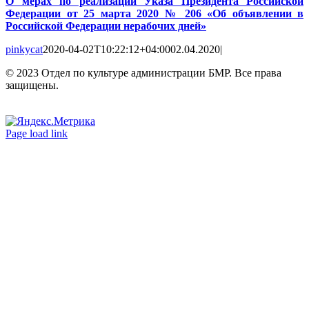
О мерах по реализации Указа Президента Российской
Федерации от 25 марта 2020 № 206 «Об объявлении в
Российской Федерации нерабочих дней»
pinkycat
2020-04-02T10:22:12+04:00
02.04.2020
|
© 2023 Отдел по культуре администрации БМР. Все права
защищены.
Вконтакте
Одноклассники
Page load link
Go
to
Top