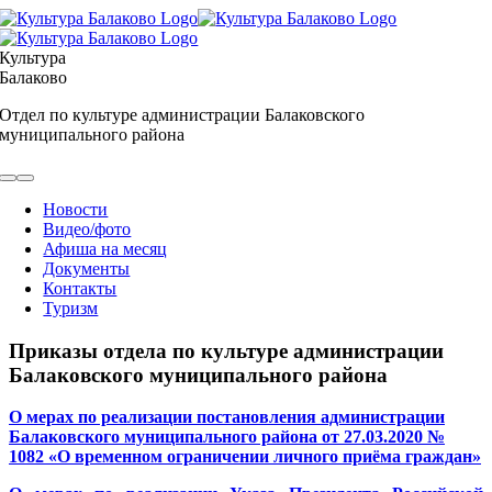
Skip
to
content
Культура
Балаково
Отдел по культуре администрации Балаковского
муниципального района
Toggle
Navigation
Новости
Видео/фото
Афиша на месяц
Документы
Контакты
Туризм
Приказы отдела по культуре администрации
Балаковского муниципального района
О мерах по реализации постановления администрации
Балаковского муниципального района от 27.03.2020 №
1082 «О временном ограничении личного приёма граждан»