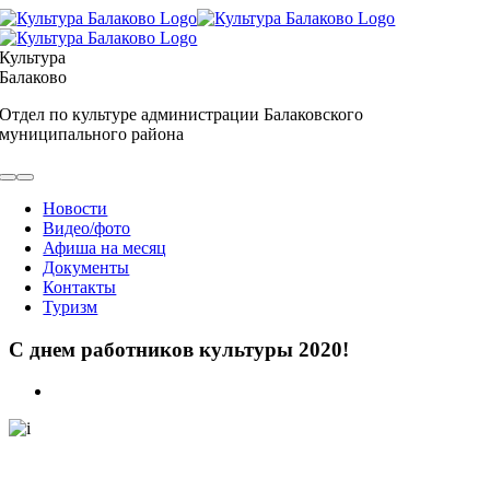
Skip
to
content
Культура
Балаково
Отдел по культуре администрации Балаковского
муниципального района
Toggle
Navigation
Новости
Видео/фото
Афиша на месяц
Документы
Контакты
Туризм
С днем работников культуры 2020!
View
Larger
Image