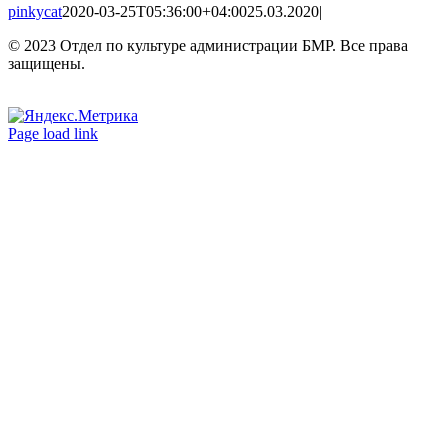
pinkycat
2020-03-25T05:36:00+04:00
25.03.2020
|
© 2023 Отдел по культуре администрации БМР. Все права
защищены.
Вконтакте
Одноклассники
Page load link
Go
to
Top