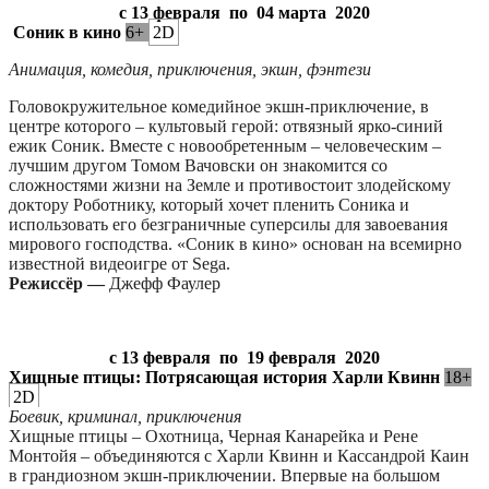
с 13 февраля
по
04 марта
2020
Соник в кино
6+
2D
Анимация, комедия, приключения, экшн, фэнтези
Головокружительное комедийное экшн-приключение, в
центре которого – культовый герой: отвязный ярко-синий
ежик Соник. Вместе с новообретенным – человеческим –
лучшим другом Томом Вачовски он знакомится со
сложностями жизни на Земле и противостоит злодейскому
доктору Роботнику, который хочет пленить Соника и
использовать его безграничные суперсилы для завоевания
мирового господства. «Соник в кино» основан на всемирно
известной видеоигре от Sega.
Режиссёр —
Джефф Фаулер
с 13 февраля
по
19 февраля
2020
Хищные птицы: Потрясающая история Харли Квинн
18+
2D
Боевик, криминал, приключения
Хищные птицы – Охотница, Черная Канарейка и Рене
Монтойя – объединяются с Харли Квинн и Кассандрой Каин
в грандиозном экшн-приключении. Впервые на большом