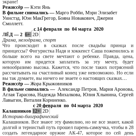
экране!
Режиссёр —
Кэти Янь
В фильме снимались —
Марго Робби, Мэри Элизабет
Уинстэд, Юэн МакГрегор, Бояна Новакович, Джерни
Смоллетт.
с 14 февраля
по
04 марта
2020
ЛЁД — 2
6+
2D
Драма, мелодрама, спорт
Что происходит в сказках после свадьбы принца и
принцессы? Фигуристка Надя и хоккеист Саша поженились и
больше всего на свете мечтают о ребенке. Правда, цена,
которую им придется заплатить за эту мечту, будет
невообразимо высока. Кажется, что после таких потрясений
рассчитывать на счастливый конец уже невозможно. Но если
вы так думаете, вы ничего не знаете о настоящих сказках…
Режиссёр —
Жора Крыжовников
В фильме снимались —
Александр Петров, Мария Аронова,
Аглая Тарасова, Надежда Михалкова, Юлия Хлынина, Сергей
Лавыгин, Виталия Корниенко.
с 20 февраля
по
04 марта
2020
Калашников
12+
2D
Историко-биографический
Калашников. Все знают эту фамилию, но не все знают, какой
долгий и тернистый путь прошел парень-самоучка, чтобы в 28
создать легендарное оружие АК-47, которое по сей день