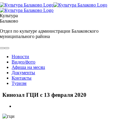
Skip
to
content
Культура
Балаково
Отдел по культуре администрации Балаковского
муниципального района
Toggle
Navigation
Новости
Видео/фото
Афиша на месяц
Документы
Контакты
Туризм
Кинозал ГЦИ с 13 февраля 2020
View
Larger
Image