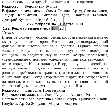
является символом оружейной мысли нашего времени.
Режиссёр —
Константин Буслов
В фильме снимались —
Ольга Лерман, Артур Смольянинов,
Эльдар Калимулин, Виталий Хаев, Валерий Баринов,
Дмитрий Куличков, Сергей Газаров.
с 27 февраля
по
11 марта
2020
Яга. Кошмар темного леса
16+
2D
Ужасы
В центре сюжета – молодая семья, которая переехала в новую
квартиру на окраине города. Нанятая ими для новорожденной
дочери няня быстро вошла в доверие. Однако старший
мальчик, Егор, рассказывает о пугающем поведении
женщины, но родители ему не верят. Камеры наблюдения,
установленные отцом для успокоения, лишь подтверждают –
все в порядке. И вот однажды Егор, вернувшись домой, не
находит никаких следов ни няни, ни маленькой сестры, а
родители пребывают в странном трансе и даже не помнят, что
у них была дочь. Тогда Егор вместе с друзьями отправляется
на поиски, в ходе которых выяснится, что няня – древний
славянский демон, известный в народе как Яга.
Режиссёр —
Святослав Подгаевский
В фильме снимались —
Олег Чугунов, Алексей Розин,
Светлана Устинова, Марьяна Спивак, Игорь Хрипунов, Глаша
Голубева, Артём Жигулин, Марта Тимофеева.