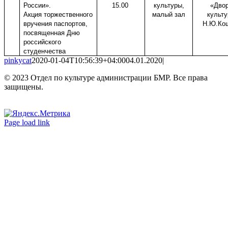
России».
15.00
культуры,
«Дво
Акция торжественного
малый зал
культ
вручения паспортов,
Н.Ю.Ко
посвященная Дню
российского
студенчества
pinkycat
2020-01-04T10:56:39+04:00
04.01.2020
|
© 2023 Отдел по культуре администрации БМР. Все права
защищены.
Вконтакте
Одноклассники
Page load link
Go
to
Top