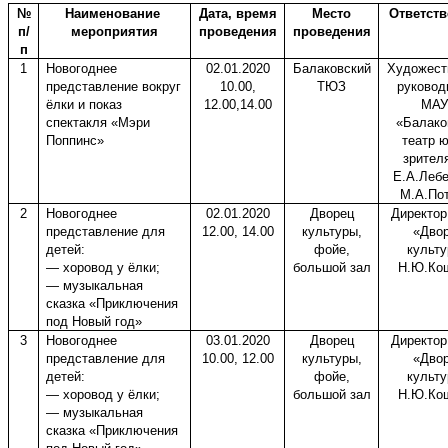
№
Наименование
Дата, время
Место
Ответст
п/
мероприятия
проведения
проведения
п
1
Новогоднее
02.01.2020
Балаковский
Художест
представление вокруг
10.00,
ТЮЗ
руковод
ёлки и показ
12.00,14.00
МАУ
спектакля «Мэри
«Балако
Поппинс»
театр 
зрител
Е.А.Леб
М.А.По
2
Новогоднее
02.01.2020
Дворец
Директо
представление для
12.00, 14.00
культуры,
«Дво
детей:
фойе,
культ
— хоровод у ёлки;
большой зал
Н.Ю.Ко
— музыкальная
сказка «Приключения
под Новый год»
3
Новогоднее
03.01.2020
Дворец
Директо
представление для
10.00, 12.00
культуры,
«Дво
детей:
фойе,
культ
— хоровод у ёлки;
большой зал
Н.Ю.Ко
— музыкальная
сказка «Приключения