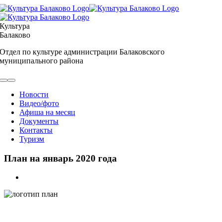
Skip
to
content
Культура
Балаково
Отдел по культуре администрации Балаковского
муниципального района
Toggle
Navigation
Новости
Видео/фото
Афиша на месяц
Документы
Контакты
Туризм
План на январь 2020 года
View
Larger
Image