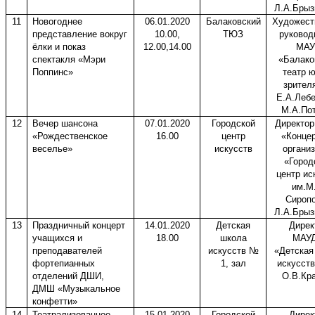
Л.А.Брыз
11
Новогоднее
06.01.2020
Балаковский
Художест
представление вокруг
10.00,
ТЮЗ
руковод
ёлки и показ
12.00,14.00
МАУ
спектакля «Мэри
«Балако
Поппинс»
театр 
зрител
Е.А.Леб
М.А.По
12
Вечер шансона
07.01.2020
Городской
Директо
«Рождественское
16.00
центр
«Конце
веселье»
искусств
органи
«Город
центр ис
им.М
Сироп
Л.А.Брыз
13
Праздничный концерт
14.01.2020
Детская
Дирек
учащихся и
18.00
школа
МАУ
преподавателей
искусств №
«Детская
фортепианных
1, зал
искусст
отделений ДШИ,
О.В.Кр
ДМШ «Музыкальное
конфетти»
14
Театрализованное
15.01.2020
Городской
Дирек