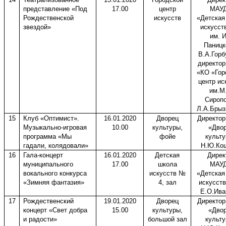
представление «Под
17.00
центр
МАУ
Рождественской
искусств
«Детская
звездой»
искусст
им. 
Паницк
В.А.Горб
директо
«КО «Гор
центр ис
им.М
Сироп
Л.А.Брыз
15
Клуб «Оптимист».
16.01.2020
Дворец
Директо
Музыкально-игровая
10.00
культуры,
«Дво
программа «Мы
фойе
культ
гадали, колядовали»
Н.Ю.Ко
16
Гала-концерт
16.01.2020
Детская
Дирек
муниципального
17.00
школа
МАУ
вокального конкурса
искусств №
«Детская
«Зимняя фантазия»
4, зал
искусст
Е.О.Ива
17
Рождественский
19.01.2020
Дворец
Директо
концерт «Свет добра
15.00
культуры,
«Дво
и радости»
большой зал
культ