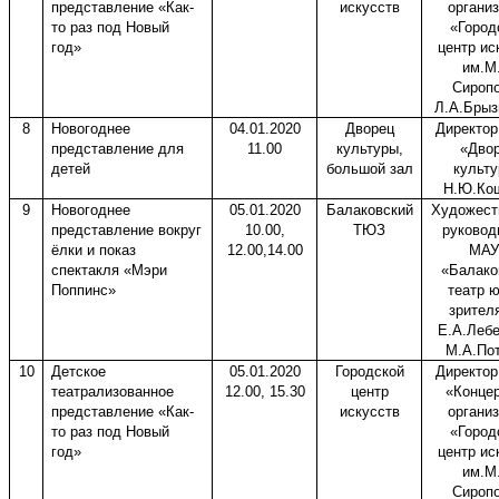
представление «Как-
искусств
органи
то раз под Новый
«Город
год»
центр ис
им.М
Сироп
Л.А.Брыз
8
Новогоднее
04.01.2020
Дворец
Директо
представление для
11.00
культуры,
«Дво
детей
большой зал
культ
Н.Ю.Ко
9
Новогоднее
05.01.2020
Балаковский
Художест
представление вокруг
10.00,
ТЮЗ
руковод
ёлки и показ
12.00,14.00
МАУ
спектакля «Мэри
«Балако
Поппинс»
театр 
зрител
Е.А.Леб
М.А.По
10
Детское
05.01.2020
Городской
Директо
театрализованное
12.00, 15.30
центр
«Конце
представление «Как-
искусств
органи
то раз под Новый
«Город
год»
центр ис
им.М
Сироп