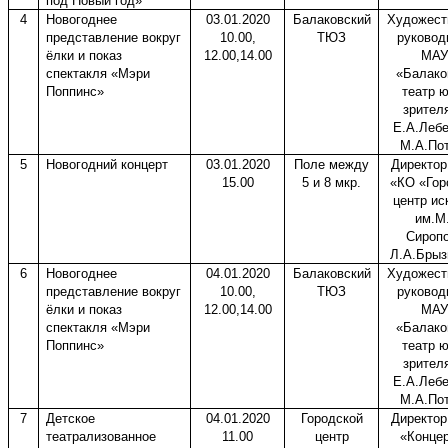
под Новый год»
4
Новогоднее
03.01.2020
Балаковский
Художест
представление вокруг
10.00,
ТЮЗ
руковод
ёлки и показ
12.00,14.00
МАУ
спектакля «Мэри
«Балако
Поппинс»
театр 
зрител
Е.А.Леб
М.А.По
5
Новогодний концерт
03.01.2020
Поле между
Директо
15.00
5 и 8 мкр.
«КО «Гор
центр ис
им.М
Сироп
Л.А.Брыз
6
Новогоднее
04.01.2020
Балаковский
Художест
представление вокруг
10.00,
ТЮЗ
руковод
ёлки и показ
12.00,14.00
МАУ
спектакля «Мэри
«Балако
Поппинс»
театр 
зрител
Е.А.Леб
М.А.По
7
Детское
04.01.2020
Городской
Директо
театрализованное
11.00
центр
«Конце