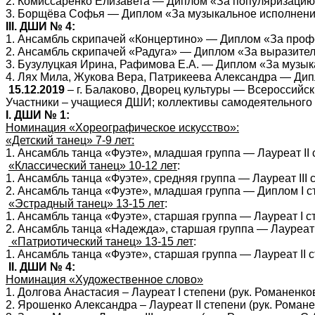
2. Комиссаренко Елизавета — Диплом «За популяризацию му
3. Борщёва Софья — Диплом «За музыкальное исполнение»
III
. ДШИ № 4:
1. Ансамбль скрипачей «Концертино» — Диплом «За профес
2. Ансамбль скрипачей «Радуга» — Диплом «За выразитель
3. Бузулуцкая Ирина, Рафимова Е.А. — Диплом «За музыка
4. Лях Мила, Жукова Вера, Патрикеева Александра — Дипло
15.12.2019
– г. Балаково, Дворец культуры — Всероссийск
Участники – учащиеся ДШИ; коллективы самодеятельного 
I
. ДШИ № 1:
Номинация «Хореографическое искусство»:
«Детский танец» 7-9 лет:
1. Ансамбль танца «Фуэте», младшая группа — Лауреат
II
с
«Классический танец» 10-12 лет
:
1. Ансамбль танца «Фуэте», средняя группа — Лауреат
III
с
2. Ансамбль танца «Фуэте», младшая группа — Диплом
I
ст
«Эстрадный танец» 13-15 лет
:
1. Ансамбль танца «Фуэте», старшая группа — Лауреат
I
ст
2. Ансамбль танца «Надежда», старшая группа — Лауреа
«Патриотический танец» 13-15 лет
:
1. Ансамбль танца «Фуэте», старшая группа — Лауреат
II
с
II
. ДШИ № 4:
Номинация «Художественное слово»
1. Долгова Анастасия – Лауреат
I
степени (рук. Романенков
2. Ярошенко Александра – Лауреат
II
степени (рук. Романе