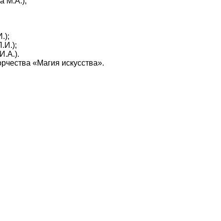
 М.А.);
.);
.И.);
.А.).
орчества «Магия искусства».