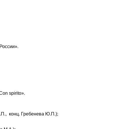
России».
Con
spirito
».
П., конц. Гребенева Ю.П.);