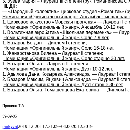
3. Зуева Мария – Лауреат
III
степени (рук. Романенкова С.А
III
. ДК:
— «Народный коллектив» цирковая студия «Романтик» (рук
Номинация «Оригинальный жанр». Ансамбль смешанная 
1. Цирковое искусство «Морская прогулка» — Лауреат
I
ст
Номинация «Оригинальный жанр». Ансамбль 10-12 лет.
1. Вольтижная акробатика «Школьная переменка» — Лау
Номинация «Оригинальный жанр». Соло 7-9 лет.
1. Базаров Богдан – Диплом
I
степени;
Номинация «Оригинальный жанр». Соло 16-18 лет.
1. Жанарстанова Вилена – Лауреат
II
степени;
Номинация «Оригинальный жанр». Соло старше 30 лет.
1. Базарова Ольга – Лауреат
III
степени;
Номинация «Оригинальный жанр». Дуэт 10-12 лет.
1. Адылова Дана, Козырева Александра — Лауреат
I
степе
2. Базаров Максим, Яцкевич Александра — Лауреат
II
степ
Номинация «Оригинальный жанр». Дуэт старше 30 лет.
1. Базарова Ольга, Томашенцева Екатерина — Диплом
I
с
Пронина Т.А.
39-39-85
pinkycat
2019-12-20T17:31:09+04:00
20.12.2019
|