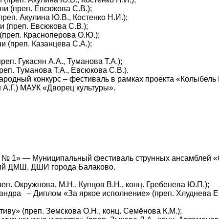
и (преп. Евсюкова С.В.);
реп. Акулина Ю.В., Костенко Н.И.);
 (преп. Евсюкова С.В.);
(преп. Красноперова О.Ю.);
и (преп. Казанцева С.А.);
реп. Гукасян А.А., Туманова Т.А.);
реп. Туманова Т.А., Евсюкова С.В.).
ародный конкурс – фестиваль в рамках проекта «Колыбель 
 А.Г.) МАУК «Дворец культуры».
тв № 1» — Муниципальный фестиваль струнных ансамблей «
ний ДМШ, ДШИ города Балаково.
п. Окружнова, М.Н., Купцов В.Н., конц. Гребенева Ю.П.);
андра – Диплом «За яркое исполнение» (преп. Хлуднева Е.
ву» (преп. Земскова О.Н., конц. Семёнова К.М.);