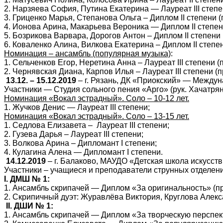
2. Нарзяева София, Путина Екатерина — Лауреат
III
степен
3. Гриценко Марья, Степанова Ольга – Диплом
II
степени (п
4. Ионова Арина, Макарьева Вероника — Диплом
II
степени
5. Бозрикова Варвара, Дорогов Антон – Диплом
II
степени 
6. Коваленко Алина, Вилкова Екатерина – Диплом
II
степен
Номинация – ансамбль (популярная музыка)
:
1. Сельченков Егор, Неретина Анна – Лауреат
III
степени (п
2. Чернявская Диана, Карпов Илья – Лауреат
III
степени (п
13.12. – 15.12.2019
– г. Рязань, ДК «Приокский» — Междун
Участники — Студия сольного пения «Арго» (рук. Хачатрян
Номинация «Вокал эстрадный». Соло – 10-12 лет.
1. Жучков Денис — Лауреат
III
степени;
Номинация «Вокал эстрадный». Соло – 13-15 лет.
1. Седлова Елизавета – Лауреат
III
степени;
2. Гузева Дарья – Лауреат
III
степени;
3. Волкова Арина – Дипломант
I
степени;
4. Кулагина Алена — Дипломант
I
степени.
14.12.2019
– г. Балаково, МАУДО «Детская школа искусс
Участники – учащиеся и преподаватели струнных отделе
I
. ДМШ № 1:
1. Ансамбль скрипачей — Диплом «За оригинальность» (пре
2. Скрипичный дуэт: Журавлёва Виктория, Круглова Алекс
II
. ДШИ № 1:
1. Ансамбль скрипачей — Диплом «За творческую перспекти