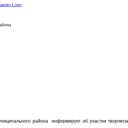
района
униципального района информирует об участии творчески