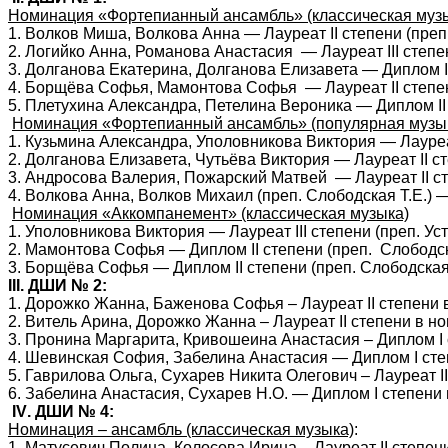
Номинация «Фортепианный ансамбль» (классическая муз
1. Волков Миша, Волкова Анна — Лауреат
II
степени (преп.
2. Логийко Анна, Романова Анастасия — Лауреат
III
степен
3. Долганова Екатерина, Долганова Елизавета — Диплом
I
4. Борщёва Софья, Мамонтова Софья — Лауреат
II
степен
5. Плетухина Александра, Петелина Вероника — Диплом
II
Номинация «Фортепианный ансамбль» (популярная музы
1. Кузьмина Александра, Уполовникова Виктория — Лаур
2. Долганова Елизавета, Чутьёва Виктория — Лауреат
II
ст
3. Андросова Валерия, Пожарский Матвей — Лауреат
II
ст
4. Волкова Анна, Волков Михаил (преп. Слободская Т.Е.)
Номинация «Аккомпанемент» (классическая музыка)
1. Уполовникова Виктория — Лауреат
III
степени (преп. Уст
2. Мамонтова Софья — Диплом
II
степени (преп. Слободска
3. Борщёва Софья — Диплом
II
степени (преп. Слободская 
III
. ДШИ № 2:
1. Дорожко Жанна, Баженова Софья – Лауреат
II
степени в
2. Витель Арина, Дорожко Жанна – Лауреат
II
степени в но
3. Пронина Маргарита, Кривошеина Анастасия – Диплом
I
4. Шевинская София, Забелина Анастасия — Диплом
I
сте
5. Гаврилова Ольга, Сухарев Никита Олегович – Лауреат
II
6. Забелина Анастасия, Сухарев Н.О. — Диплом
I
степени 
IV
. ДШИ № 4:
Номинация – ансамбль (классическая музыка)
:
1. Матусевич Полина, Колосова Ирина – Лауреат
II
степени