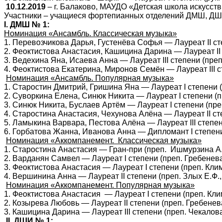
10.12.2019
– г. Балаково, МАУДО «Детская школа искусс
Участники – учащиеся фортепианных отделений ДМШ, ДШ
I
. ДМШ № 1:
Номинация «Ансамбль. Классическая музыка»
1. Перевозчикова Дарья, Густенёва Софья — Лауреат II ст
2. Феоктистова Анастасия, Кашицина Дарина — Лауреат II с
3. Ведехина Яна, Исаева Анна — Лауреат III степени (преп.
4. Феоктистова Екатерина, Миронов Семён — Лауреат III ст
Номинация «Ансамбль. Популярная музыка»
1. Старостин Дмитрий, Гришина Яна — Лауреат I степени (
2. Суворкина Елена, Синюк Никита — Лауреат I степени (
3. Синюк Никита, Буслаев Артём — Лауреат I степени (пре
4. Старостина Анастасия, Чехунова Алёна — Лауреат II ст
5. Ламыкина Варвара, Пестова Алёна — Лауреат III степен
6. Горбатова Жанна, Иванова Анна — Дипломант I степени 
Номинация «Аккомпанемент. Классическая музыка»
1. Старостина Анастасия — Гран-при (преп. Ишмурзина А.Ю
2. Варданян Самвел — Лауреат I степени (преп. Гребенева 
3. Феоктистова Анастасия — Лауреат I степени (преп. Клим
4. Вершинина Анна — Лауреат II степени (преп. Злых Е.Ф.,
Номинация «Аккомпанемент. Популярная музыка»
1. Феоктистова Анастасия — Лауреат I степени (преп. Клим
2. Козырева Любовь — Лауреат II степени (преп. Гребенева
3. Кашицина Дарина — Лауреат III степени (преп. Чекалова
II
. ДШИ № 1: