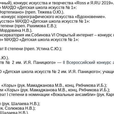
чный), конкурс искусства и творчества «
Ross
и Я.
RU
2019»
» МАУДО «Детская школа искусств № 1»:
ортепиано» (преп. Тяжева О.Ю.).
конкурс хореографического искусства «Вдохновение».
усство» МАУДО «Детская школа искусств № 1»:
тепени (преп. Рахимова Е.В.);
 Мордовина Н.В.).
консерватория им.Собинова
VI
Открытый интернет – конкурс
о» МАУДО «Детская школа искусств № 1»:
еат
II
степени (преп. Устина С.Ю.);
.Ю.).
сств № 2 им. И.Я. Паницкого» —
II Всероссийский конкурс
«Детская школа искусств № 2 им. И.Я. Паницкого»; учащи
«Хоры» (рук. Мамаджанова М.В., конц. Рябчикова И.Б.);
и «Хоры» (рук. Мамаджанова М.В., конц. Рябчикова И.Б.);
реат
I
степени в номинации «Вокальные ансамбли» (рук. Карпо
 (рук. Шалаева Н.В.);
к. Солюкова Н.В.);
 Шалаева Н.В.).