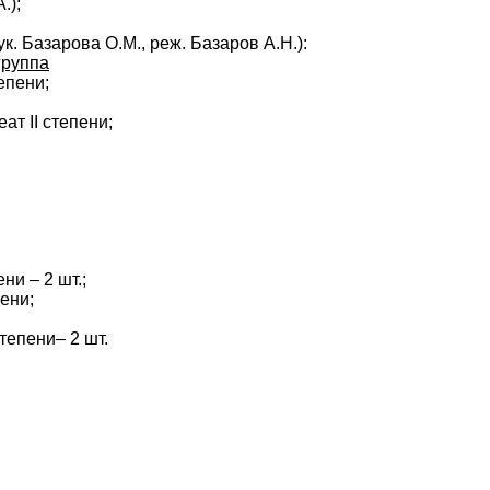
.);
. Базарова О.М., реж. Базаров А.Н.):
группа
епени;
реат
II
степени;
ни – 2 шт.;
ени;
тепени– 2 шт.