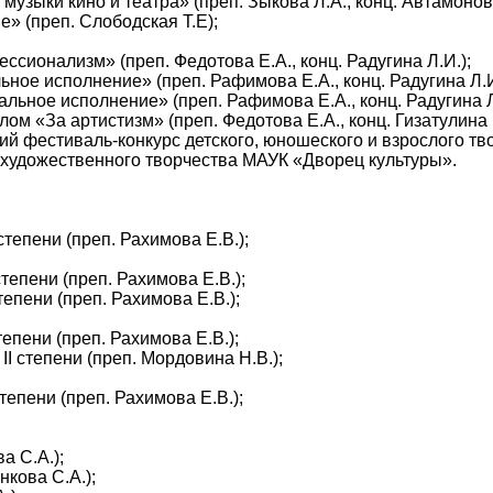
зыки кино и театра» (преп. Зыкова Л.А., конц. Автамонова
 (преп. Слободская Т.Е);
сионализм» (преп. Федотова Е.А., конц. Радугина Л.И.);
ное исполнение» (преп. Рафимова Е.А., конц. Радугина Л.И
льное исполнение» (преп. Рафимова Е.А., конц. Радугина Л
м «За артистизм» (преп. Федотова Е.А., конц. Гизатулина И
ий фестиваль-конкурс детского, юношеского и взрослого тв
художественного творчества МАУК «Дворец культуры».
тепени (преп. Рахимова Е.В.);
тепени (преп. Рахимова Е.В.);
епени (преп. Рахимова Е.В.);
епени (преп. Рахимова Е.В.);
т
II
степени (преп. Мордовина Н.В.);
тепени (преп. Рахимова Е.В.);
а С.А.);
нкова С.А.);