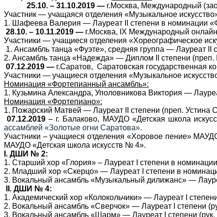
25.10. – 31.10.2019 —
г.Москва, Международный (зао
Участник — учащаяся отделения «Музыкальное искусство
1. Шафеева Валерия — Лауреат
II
степени в номинации «Ф
28.10. – 10.11.2019 —
г.Москва,
IX
Международный онлайн-
Участники — учащиеся отделения «Хореографическое иск
1. Ансамбль танца «Фуэте», средняя группа — Лауреат
II
с
2. Ансамбль танца «Надежда» — Диплом
II
степени (преп.
07.12.2019 —
г.Саратов, Саратовская государственная 
Участники — учащиеся отделения «Музыкальное искусств
Номинация «Фортепианный ансамбль»:
1. Кузьмина Александра, Уполовникова Виктория — Лаур
Номинация «Фортепиано»:
1. Пожарский Матвей — Лауреат
II
степени (преп. Устина С
07.12.2019
– г. Балаково, МАУДО «Детская школа иску
ассамблей «Золотые огни Саратова».
Участники – учащиеся отделения «Хоровое пение» МАУДО 
МАУДО «Детская школа искусств № 4».
I
. ДШИ № 2:
1. Старший хор «Глория» – Лауреат
I
степени в номинации 
2. Младший хор «Скерцо» — Лауреат
I
степени в номинаци
3. Вокальный ансамбль «Музыкальный дилижанс» — Лау
II
. ДШИ № 4:
1. Академический хор «Колокольчики» — Лауреат
I
степени
2. Вокальный ансамбль «Сверчок» — Лауреат
I
степени (ру
3. Вокальный ансамбль «Шарм» — Лауреат
I
степени (рук.