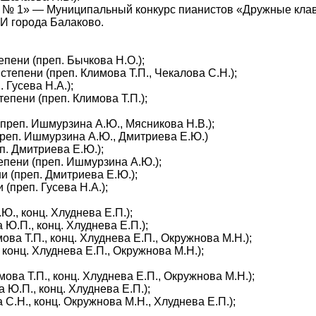
тв № 1» — Муниципальный конкурс пианистов «Дружные кла
И города Балаково.
епени (преп. Бычкова Н.О.);
тепени (преп. Климова Т.П., Чекалова С.Н.);
 Гусева Н.А.);
епени (преп. Климова Т.П.);
преп. Ишмурзина А.Ю., Мясникова Н.В.);
преп. Ишмурзина А.Ю., Дмитриева Е.Ю.)
п. Дмитриева Е.Ю.);
епени (преп. Ишмурзина А.Ю.);
и (преп. Дмитриева Е.Ю.);
(преп. Гусева Н.А.);
., конц. Хлуднева Е.П.);
Ю.П., конц. Хлуднева Е.П.);
ова Т.П., конц. Хлуднева Е.П., Окружнова М.Н.);
 конц. Хлуднева Е.П., Окружнова М.Н.);
ова Т.П., конц. Хлуднева Е.П., Окружнова М.Н.);
 Ю.П., конц. Хлуднева Е.П.);
 С.Н., конц. Окружнова М.Н., Хлуднева Е.П.);