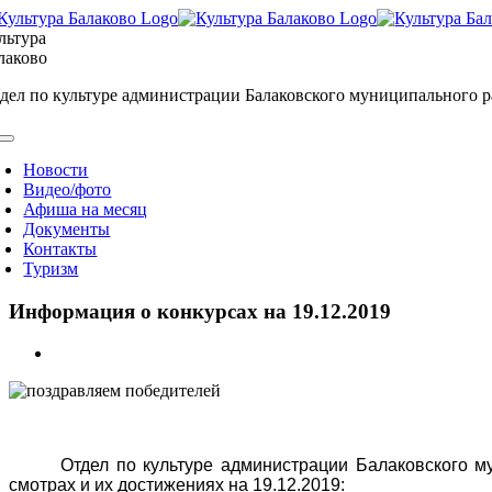
Skip
to
льтура
content
лаково
дел по культуре администрации Балаковского муниципального 
oggle
avigation
Новости
Видео/фото
Афиша на месяц
Документы
Контакты
Туризм
Информация о конкурсах на 19.12.2019
View
Larger
Image
Отдел по культуре администрации Балаковского м
смотрах и их достижениях на
19.12.2019: