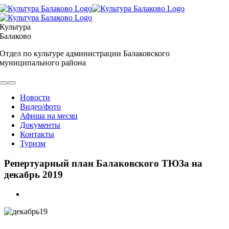
Skip
to
content
Культура
Балаково
Отдел по культуре администрации Балаковского
муниципального района
Toggle
Navigation
Новости
Видео/фото
Афиша на месяц
Документы
Контакты
Туризм
Репертуарный план Балаковского ТЮЗа на
декабрь 2019
View
Larger
Image