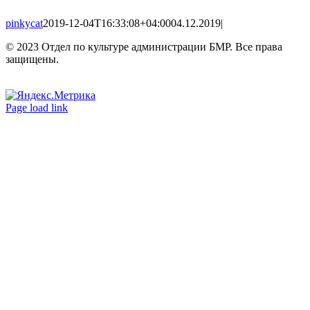
pinkycat
2019-12-04T16:33:08+04:00
04.12.2019
|
© 2023 Отдел по культуре администрации БМР. Все права
защищены.
Вконтакте
Одноклассники
Page load link
Go
to
Top