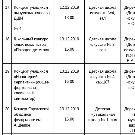
17
Концерт учащихся
12.12.2019
Детская школа
Дире
выпускных классов
искусств №4,
«Дет
18.00
ДШИ
зал
иску
Е.О
№ 4
18
Школьный конкурс
13.12.2019
Детская школа
Дире
юных вокалистов
искусств № 2,
«Дет
15.00
«Поющее детство»
зал
искус
И.Я 
В.А
19
Концерт учащихся
13.12.2019
Детская школа
Дире
«Новогодний
искусств № 4,
«Дет
16.00
серпантин» (общее
каб.107
иску
фортепиано,
Е.О
клавишный
синтезатор)
20
Концерт Саратовской
13.12.2019
Детская
Дире
областной
музыкальная
«
16.00
филармонии им.
школа № 1, зал
муз
А.Шнитке
шк
Л.