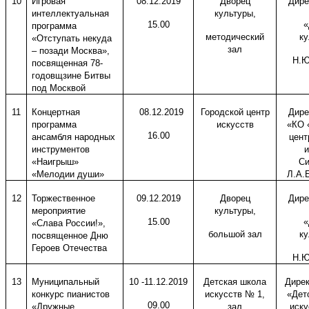
10
Игровая
08.12.2019
Дворец
Дире
интеллектуальная
культуры,
15.00
«
программа
методический
ку
«Отступать некуда
зал
– позади Москва»,
Н.Ю
посвященная 78-
годовщзине Битвы
под Москвой
11
Концертная
08.12.2019
Городской центр
Дире
программа
искусств
«КО 
16.00
ансамбля народных
цент
инструментов
и
«Наигрыш»
Си
«Мелодии души»
Л.А.
12
Торжественное
09.12.2019
Дворец
Дире
мероприятие
культуры,
15.00
«
«Слава России!»,
большой зал
ку
посвященное Дню
Героев Отечества
Н.Ю
13
Муниципальный
10 -11.12.2019
Детская школа
Дире
конкурс пианистов
искусств № 1,
«Дет
09.00
«Дружные
зал
иску