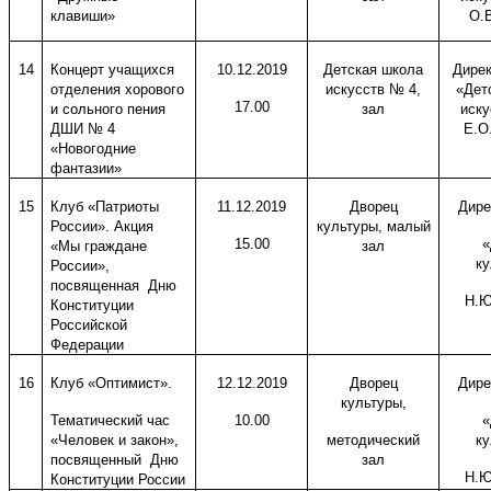
клавиши»
О.В
14
Концерт учащихся
10.12.2019
Детская школа
Дире
отделения хорового
искусств № 4,
«Дет
17.00
и сольного пения
зал
иску
ДШИ № 4
Е.О
«Новогодние
фантазии»
15
Клуб «Патриоты
11.12.2019
Дворец
Дире
России». Акция
культуры, малый
15.00
«
«Мы граждане
зал
ку
России»,
посвященная Дню
Н.Ю
Конституции
Российской
Федерации
16
Клуб «Оптимист».
12.12.2019
Дворец
Дире
культуры,
Тематический час
10.00
«
«Человек и закон»,
методический
ку
посвященный Дню
зал
Н.Ю
Конституции России