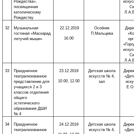
Рождества»,
искус
посвященная
Си
католическому
Л.А.
Рождеству
32
Музыкальная
22.12.2019
Особняк
Дире
гостиная «Маскарад
П.Мальцева
«Ко
16.00
летучей мыши»
ор
«Горо
искус
Си
Л.А.
33
Праздничное
23.12.2019
Детская школа
Дире
театрализованное
искусств № 4,
«Дет
10.00, 12.00
представление для
зал
иску
учащихся 2 и 3
Е.О
классов отделения
общего
эстетического
образования ДШИ
№ 4
34
Праздничное
24.12.2019
Детская школа
Дире
театрализованное
искусств № 4,
«Дет