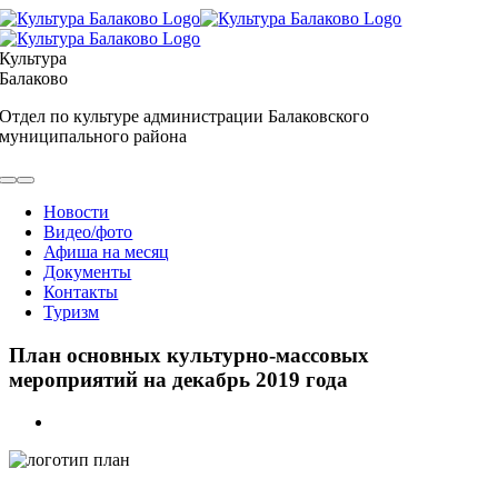
Skip
to
content
Культура
Балаково
Отдел по культуре администрации Балаковского
муниципального района
Toggle
Navigation
Новости
Видео/фото
Афиша на месяц
Документы
Контакты
Туризм
План основных культурно-массовых
мероприятий на декабрь 2019 года
View
Larger
Image