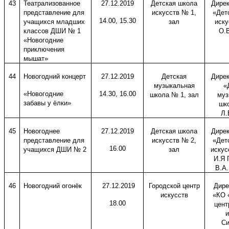
43
Театрализованное
27.12.2019
Детская школа
Дире
представление для
искусств № 1,
«Дет
14.00, 15.30
учащихся младших
зал
иску
классов ДШИ № 1
О.В
«Новогодние
приключения
мышат»
44
Новогодний концерт
27.12.2019
Детская
Дире
музыкальная
«
«Новогодние
14.30, 16.00
школа № 1, зал
муз
забавы у ёлки»
шк
Л.
45
Новогоднее
27.12.2019
Детская школа
Дире
представление для
искусств № 2,
«Дет
16.00
учащихся ДШИ № 2
зал
искус
И.Я 
В.А
46
Новогодний огонёк
27.12.2019
Городской центр
Дире
искусств
«КО 
18.00
цент
и
Си