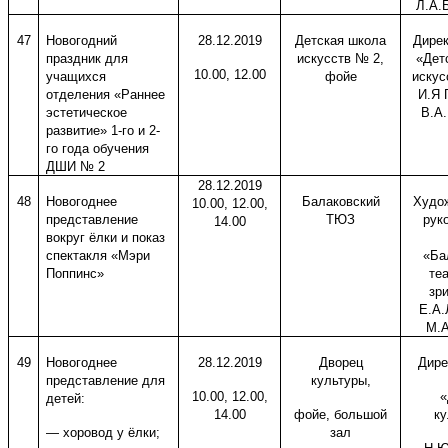
Л.А.
47
Новогодний
28.12.2019
Детская школа
Дире
праздник для
искусств № 2,
«Дет
10.00, 12.00
учащихся
фойе
искус
отделения «Раннее
И.Я 
эстетическое
В.А
развитие» 1-го и 2-
го года обучения
ДШИ № 2
28.12.2019
48
Новогоднее
Балаковский
Худо
10.00, 12.00,
представление
ТЮЗ
рук
14.00
вокруг ёлки и показ
спектакля «Мэри
«Ба
Поппинс»
те
зр
Е.А.
М.А
49
Новогоднее
28.12.2019
Дворец
Дире
представление для
культуры,
10.00, 12.00,
«
детей:
14.00
фойе, большой
ку
— хоровод у ёлки;
зал