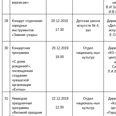
вернисаж»
шк
В.И.З
И.В.
29
Концерт отделения
20.12.2019
Детская школа
Дире
народных
искусств № 4,
«Дет
17.30
инструментов
зал
иску
«Зимние узоры»
Е.О
30
Концертная
20.12.2019
Отдел
Дире
программа
националь-ных
«КО 
18.00
культур
цент
«С днем
и
рождения!»,
Си
посвященная
Л.А.
созданию
чувашской
организации
«Ентеш»
31
Немецкая
22.12.2019
Отдел
Дире
праздничная
националь-ных
«Ко
12.00
программа
культур
ор
«Великий праздник
«Горо