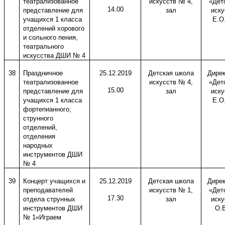
театрализованное
искусств № 4,
«Дет
14.00
представление для
зал
иску
учащихся 1 класса
Е.О
отделений хорового
и сольного пения,
театрального
искусства ДШИ № 4
38
Праздничное
25.12.2019
Детская школа
Дире
театрализованное
искусств № 4,
«Дет
15.00
представление для
зал
иску
учащихся 1 класса
Е.О
фортепианного,
струнного
отделений,
отделения
народных
инструментов ДШИ
№ 4
39
Концерт учащихся и
25.12.2019
Детская школа
Дире
преподавателей
искусств № 1,
«Дет
17.30
отдела струнных
зал
иску
инструментов ДШИ
О.В
№ 1«Играем