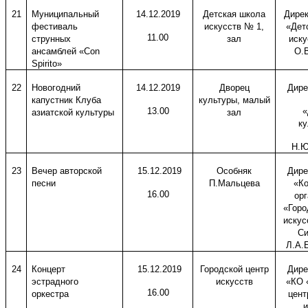
21
Муниципальный
14.12.2019
Детская школа
Дире
фестиваль
искусств № 1,
«Дет
11.00
струнных
зал
иску
ансамблей «
Con
О.В
Spirito
»
22
Новогодний
14.12.2019
Дворец
Дире
капустник Клуба
культуры, малый
13.00
«
азиатской культуры
зал
ку
Н.Ю
23
Вечер авторской
15.12.2019
Особняк
Дире
песни
П.Мальцева
«Ко
16.00
ор
«Горо
искус
Си
Л.А.
24
Концерт
15.12.2019
Городской центр
Дире
эстрадного
искусств
«КО 
16.00
оркестра
цент
и