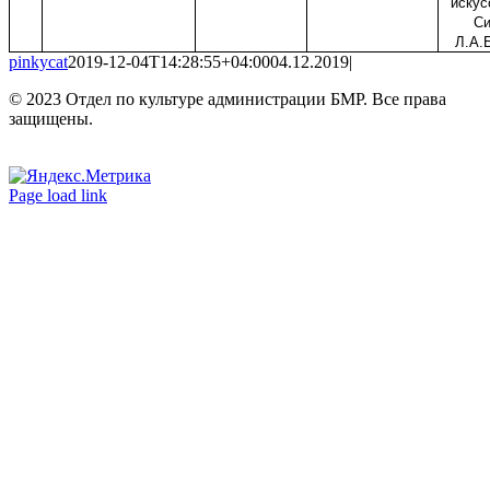
искус
Си
Л.А.
pinkycat
2019-12-04T14:28:55+04:00
04.12.2019
|
© 2023 Отдел по культуре администрации БМР. Все права
защищены.
Вконтакте
Одноклассники
Page load link
Go
to
Top