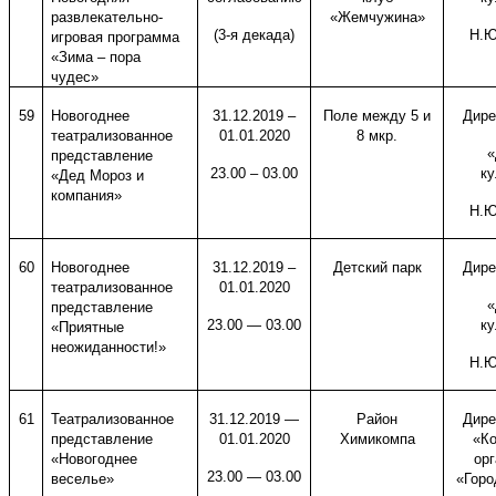
развлекательно-
«Жемчужина»
(3-я декада)
Н.Ю
игровая программа
«Зима – пора
чудес»
59
Новогоднее
31.12.2019 –
Поле между 5 и
Дире
театрализованное
01.01.2020
8 мкр.
«
представление
23.00 – 03.00
ку
«Дед Мороз и
компания»
Н.Ю
60
Новогоднее
31.12.2019 –
Детский парк
Дире
театрализованное
01.01.2020
«
представление
23.00 — 03.00
ку
«Приятные
неожиданности!»
Н.Ю
61
Театрализованное
31.12.2019 —
Район
Дире
представление
01.01.2020
Химикомпа
«Ко
«Новогоднее
ор
23.00 — 03.00
веселье»
«Горо