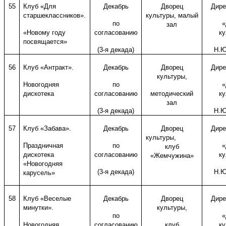
55
Клуб «Для
Декабрь
Дворец
Дире
старшеклассников».
культуры, малый
по
«
зал
«Новому году
согласованию
ку
посвящается»
(3-я декада)
Н.Ю
56
Клуб «Антракт».
Декабрь
Дворец
Дире
культуры,
Новогодняя
по
«
дискотека
согласованию
методический
ку
зал
(3-я декада)
Н.Ю
57
Клуб «Забава».
Декабрь
Дворец
Дире
культуры,
Праздничная
по
«
клуб
дискотека
согласованию
ку
«Жемчужина»
«Новогодняя
(3-я декада)
Н.Ю
карусель»
58
Клуб «Веселые
Декабрь
Дворец
Дире
минутки».
культуры,
по
«
Новогодняя
согласованию
клуб
ку