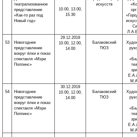
театрализованное
искусств
«Ко
10.00, 13.00,
представление
ор
15.30
«Как-то раз под
«Горо
Новый год»
искус
Си
Л.А.
29.12.2019
53
Новогоднее
Балаковский
Худо
10.00, 12.00,
представление
ТЮЗ
рук
14.00
вокруг ёлки и показ
спектакля «Мэри
«Ба
Поппинс»
те
зр
Е.А.
М.А
30.12.2019
54
Новогоднее
Балаковский
Худо
10.00, 12.00,
представление
ТЮЗ
рук
14.00
вокруг ёлки и показ
спектакля «Мэри
«Ба
Поппинс»
те
зр
Е.А.
М.А