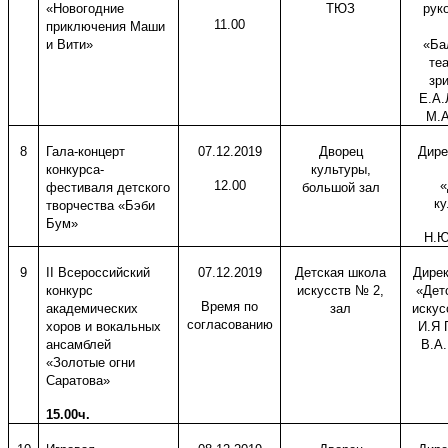
«Новогодние
ТЮЗ
рук
11.00
приключения Маши
и Вити»
«Ба
те
зр
Е.А.
М.А
8
Гала-концерт
07.12.2019
Дворец
Дире
конкурса-
культуры,
12.00
«
фестиваля детского
большой зал
ку
творчества «Бэби
Бум»
Н.Ю
9
II
Всероссийский
07.12.2019
Детская школа
Дире
конкурс
искусств № 2,
«Дет
Время по
академических
зал
искус
согласованию
хоров и вокальных
И.Я 
ансамблей
В.А
«Золотые огни
Саратова»
15.00ч.