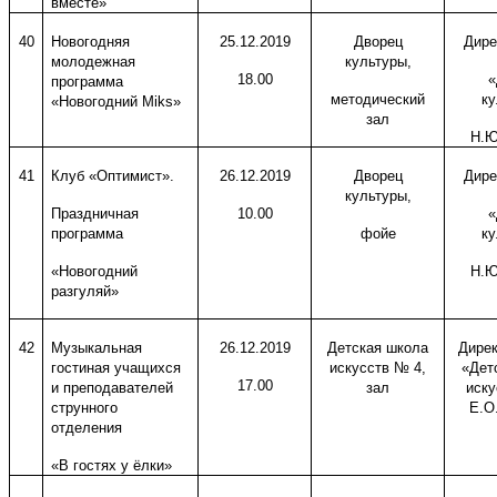
вместе»
40
Новогодняя
25.12.2019
Дворец
Дире
молодежная
культуры,
18.00
«
программа
методический
ку
«Новогодний
Miks
»
зал
Н.Ю
41
Клуб «Оптимист».
26.12.2019
Дворец
Дире
культуры,
Праздничная
10.00
«
программа
фойе
ку
«Новогодний
Н.Ю
разгуляй»
42
Музыкальная
26.12.2019
Детская школа
Дире
гостиная учащихся
искусств № 4,
«Дет
17.00
и преподавателей
зал
иску
струнного
Е.О
отделения
«В гостях у ёлки»