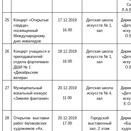
Си
Л.А.
25
Концерт «Открытые
17.12.2019
Детская школа
Дире
сердца»,
искусств № 1,
«Дет
16.00
посвященный
зал
иску
Международному
О.В
дню инвалидов
26
Концерт учащихся и
18.12.2019
Детская школа
Дире
преподавателей
искусств № 1,
«Дет
16.00
отдела фортепиано
зал
иску
ДШИ № 1
О.В
«Декабрьские
вечера»
27
Муниципальный
20.12.2019
Детская школа
Дире
вокальный конкурс
искусств № 4,
«Дет
11.00
«Зимняя фантазия»
зал
иску
Е.О
28
Открытие выставки
20.12.2019
Городской
Дире
работ балаковских
17.00
выставочный
«Ба
художников «Ах,
зал, 2 этаж
худо