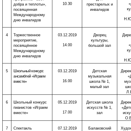
10.30
«
добра и теплоты»,
престарелых и
ку
посвященная
инвалидов
Международному
Н.Ю
дню инвалидов
4
Торжественное
03.12.2019
Дворец
Дире
мероприятие,
культуры,
14.00
«
посвящённое
большой зал
ку
Международному
дню инвалидов
Н.Ю
5
Школьный конкурс
03.12.2019
Детская
Дире
ансамблей «Играем
музыкальная
«
16.00
вместе»
школа № 1,
муз
малый зал
шк
Л.
6
Школьный конкурс
05.12.2019
Детская школа
Дире
пианистов «Играем
искусств № 1,
«Дет
17.00
вместе»
зал
иску
О.В
7
Спектакль
07.12.2019
Балаковский
Худо