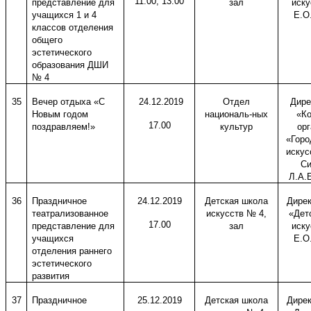
11.00, 13.00
представление для
зал
иску
учащихся 1 и 4
Е.О
классов отделения
общего
эстетического
образования ДШИ
№ 4
35
Вечер отдыха «С
24.12.2019
Отдел
Дире
Новым годом
националь-ных
«Ко
17.00
поздравляем!»
культур
ор
«Горо
искус
Си
Л.А.
36
Праздничное
24.12.2019
Детская школа
Дире
театрализованное
искусств № 4,
«Дет
17.00
представление для
зал
иску
учащихся
Е.О
отделения раннего
эстетического
развития
37
Праздничное
25.12.2019
Детская школа
Дире