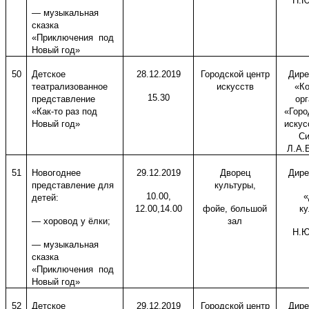
Н.Ю
— музыкальная
сказка
«Приключения под
Новый год»
50
Детское
28.12.2019
Городской центр
Дире
театрализованное
искусств
«Ко
15.30
представление
ор
«Как-то раз под
«Горо
Новый год»
искус
Си
Л.А.
51
Новогоднее
29.12.2019
Дворец
Дире
представление для
культуры,
10.00,
«
детей:
12.00,14.00
фойе, большой
ку
— хоровод у ёлки;
зал
Н.Ю
— музыкальная
сказка
«Приключения под
Новый год»
52
Детское
29.12.2019
Городской центр
Дире