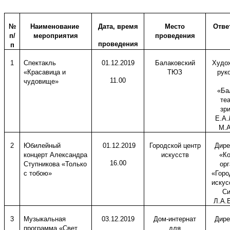
№
Наименование
Дата, время
Место
Отве
п/
мероприятия
проведения
проведения
п
1
Спектакль
01.12.2019
Балаковский
Худо
«Красавица и
ТЮЗ
рук
11.00
чудовище»
«Ба
те
зр
Е.А.
М.А
2
Юбилейный
01.12.2019
Городской центр
Дире
концерт Александра
искусств
«Ко
16.00
Ступникова «Только
ор
с тобою»
«Горо
искус
Си
Л.А.
3
Музыкальная
03.12.2019
Дом-интернат
Дире
программа «Свет
для