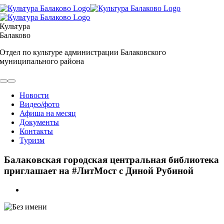
Skip
to
content
Культура
Балаково
Отдел по культуре администрации Балаковского
муниципального района
Toggle
Navigation
Новости
Видео/фото
Афиша на месяц
Документы
Контакты
Туризм
Балаковская городская центральная библиотека
приглашает на #ЛитМост с Диной Рубиной
View
Larger
Image