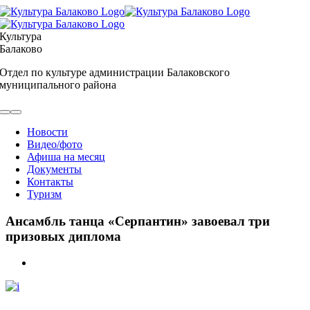
Skip
to
content
Культура
Балаково
Отдел по культуре администрации Балаковского
муниципального района
Toggle
Navigation
Новости
Видео/фото
Афиша на месяц
Документы
Контакты
Туризм
Ансамбль танца «Серпантин» завоевал три
призовых диплома
View
Larger
Image