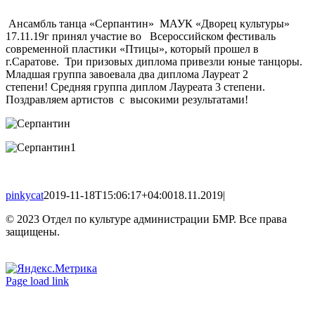
Ансамбль танца «Серпантин»
МАУК «Дворец культуры»
17.11.19г принял участие во
Всероссийском фестиваль
современной пластики «Птицы», который прошел в
г.Саратове.
Три призовых диплома привезли юные танцоры.
Младшая группа завоевала два диплома Лауреат 2
степени! Средняя группа диплом Лауреата 3 степени.
Поздравляем артистов
с
высокими результатами!
pinkycat
2019-11-18T15:06:17+04:00
18.11.2019
|
© 2023 Отдел по культуре администрации БМР. Все права
защищены.
Вконтакте
Одноклассники
Page load link
Go
to