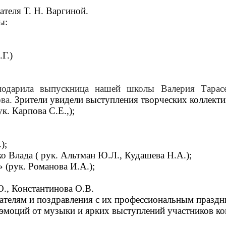
ателя Т. Н. Варгиной.
ы:
Г.)
 подарила выпускница нашей школы Валерия Тарас
ова.
Зрители увидели
выступления творческих коллекти
ук.
Карпова С.Е.,
);
);
 Влада ( рук. Альтман Ю.Л., Кудашева Н.А.)
;
 (рук. Романова И.А.);
., Константинова О.В.
вателям и поздравления с их профессиональным празд
 эмоций от музыки и ярких выступлений участников ко