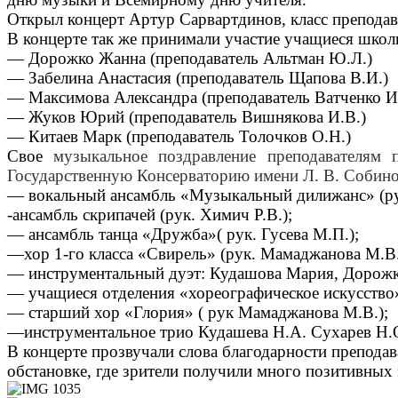
Открыл концерт
Артур Сарвартдинов, класс преподав
В концерте так же принимали участие учащиеся школ
— Дорожко Жанна (преподаватель Альтман Ю.Л.)
— Забелина Анастасия (преподаватель Щапова В.И.)
— Максимова Александра (преподаватель Ватченко И.
— Жуков Юрий (преподаватель Вишнякова И.В.)
— Китаев Марк (преподаватель Толочков О.Н.)
Свое
музыкальное поздравление преподавателям
Государственную Консерваторию имени Л. В. Собин
—
вокальный ансамбль «Музыкальный дилижанс»
(р
-ансамбль скрипачей (рук. Химич Р.В.);
—
ансамбль танца «Дружба»( рук. Гусева М.П.)
;
—
хор 1-го класса «Свирель» (рук. Мамаджанова М.В.
—
инструментальный дуэт: Кудашова Мария, Дорожко
—
учащиеся отделения «хореографическое искусство»
—
старший хор «Глория» ( рук Мамаджанова М.В.)
;
—
инструментальное трио Кудашева Н.А. Сухарев Н.О
В концерте прозвучали слова благодарности препода
обстановке, где зрители получили много позитивных