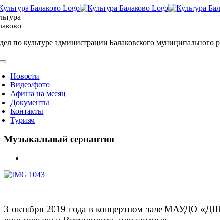
Skip
to
льтура
content
лаково
дел по культуре администрации Балаковского муниципального 
oggle
avigation
Новости
Видео/фото
Афиша на месяц
Документы
Контакты
Туризм
Музыкальный серпантин
View
Larger
Image
3 октября 2019 года в концертном зале МАУДО «Д
дню музыки и Всемирному дню учителя.