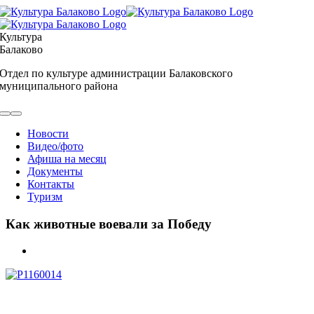
Skip
to
content
Культура
Балаково
Отдел по культуре администрации Балаковского
муниципального района
Toggle
Navigation
Новости
Видео/фото
Афиша на месяц
Документы
Контакты
Туризм
Как животные воевали за Победу
View
Larger
Image