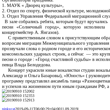
1. МАУК « Дворец культуры»,
2. Отдел по спорту, физической культуре, молодежн
3. Отдел Управления Федеральной миграционной служ
В зале собрались ребята, которым будут вручались 
песни «Солнечный город», которую исполнила г
концертмейстер А. Янгазов).
С приветственным словом к присутствующим обратил
вопросам миграции Межмуниципального управ
прозвучали слова о родном городе и его историческо
комсомольских ударных строек, а сейчас — это кру
песни о городе : «Город счастливой судьбы» в испо
певца Влада Белодедова.
Концерт украсили юные вокалистки студии вокаль
Александр и Ольга Базаровы), «Юность» ( руководит
программу представлял ансамбль танца «Разноцветная
и успехов на жизненном пути юным гражданам РФ, а 
pinkycat
2019-09-11T06:00:29+04:00
11.09.2019
|