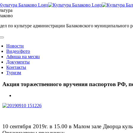
Skip
to
льтура
content
лаково
дел по культуре администрации Балаковского муниципального 
oggle
avigation
Новости
Видео/фото
Афиша на месяц
Документы
Контакты
Туризм
Акция торжественного вручения паспортов РФ, 
View
Larger
Image
10 сентября 2019г. в 15.00 в Малом зале Дворца ку
Организаторы праздника: