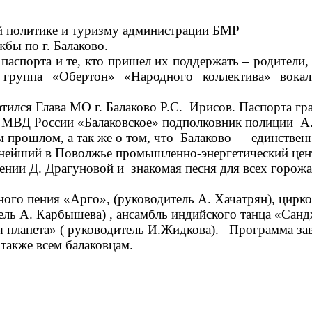
ой политике и туризму администрации БМР
бы по г. Балаково.
паспорта и те, кто пришел их поддержать – родители,
руппа «Обертон» «Народного коллектива» вокал
ся Глава МО г. Балаково Р.С. Ирисов. Паспорта гра
ления МВД России «Балаковское» подполковник
м прошлом, а так же о том, что Балаково — единствен
пнейший в Поволжье промышленно-энергетический цент
лнении Д. Драгуновой и знакомая песня для всех горо
ного пения «Арго», (руководитель А. Хачатрян), цирк
ель А. Карбышева) , ансамбль индийского танца «Санд
 планета» ( руководитель И.Жидкова).
Программа зав
также всем балаковцам.