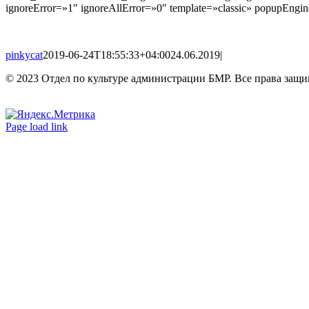
ignoreError=»1″ ignoreAllError=»0″ template=»classic» popupEn
pinkycat
2019-06-24T18:55:33+04:00
24.06.2019
|
© 2023 Отдел по культуре администрации БМР. Все права защ
Вконтакте
Одноклассники
Page load link
Go
to
Top