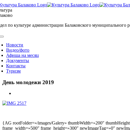
Skip
to
льтура
content
лаково
дел по культуре администрации Балаковского муниципального 
oggle
avigation
Новости
Видео/фото
Афиша на месяц
Документы
Контакты
Туризм
День молодежи 2019
View
Larger
Image
{AG rootFolder=»/images/Galery» thumbWidth=»200″ thumbHeight=
frame_width=»500″ frame_height=»300″ newImageTag=»0″ newIma