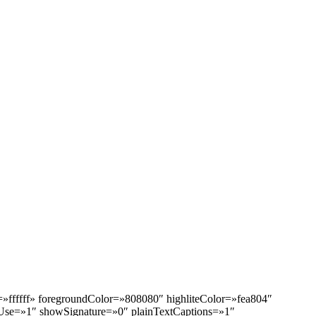
ffffff» foregroundColor=»808080″ highliteColor=»fea804″
se=»1″ showSignature=»0″ plainTextCaptions=»1″