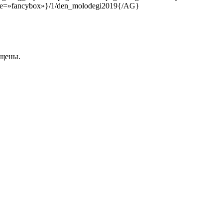
gine=»fancybox»}/1/den_molodegi2019{/AG}
ищены.