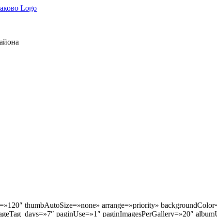
района
»120″ thumbAutoSize=»none» arrange=»priority» backgroundColor=»
geTag_days=»7″ paginUse=»1″ paginImagesPerGallery=»20″ albumU