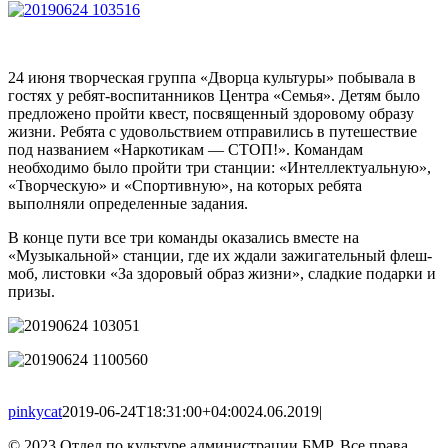
Image
24 июня творческая группа «Дворца культуры» побывала в
гостях у ребят-воспитанников Центра «Семья». Детям было
предложено пройти квест, посвященный здоровому образу
жизни. Ребята с удовольствием отправились в путешествие
под названием
«Наркотикам — СТОП!»
. Командам
необходимо было пройти три станции: «Интеллектуальную»,
«Творческую» и «Спортивную», на которых ребята
выполняли определенные задания.
В конце пути все три команды оказались вместе на
«Музыкальной» станции, где их ждали зажигательный флеш-
моб, листовки «За здоровый образ жизни», сладкие подарки и
призы.
pinkycat
2019-06-24T18:31:00+04:00
24.06.2019
|
© 2023 Отдел по культуре администрации БМР. Все права