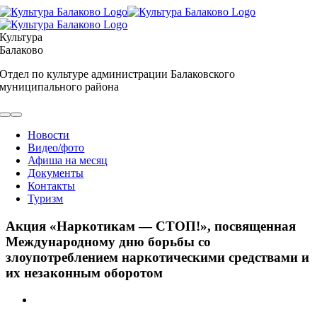
Skip
to
content
Культура
Балаково
Отдел по культуре администрации Балаковского
муниципального района
Toggle
Navigation
Новости
Видео/фото
Афиша на месяц
Документы
Контакты
Туризм
Акция «Наркотикам — СТОП!», посвященная
Международному дню борьбы со
злоупотреблением наркотическими средствами и
их незаконным оборотом
View
Larger