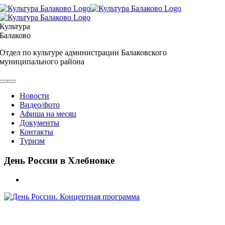
Skip
to
content
Культура
Балаково
Отдел по культуре администрации Балаковского
муниципального района
Toggle
Navigation
Новости
Видео/фото
Афиша на месяц
Документы
Контакты
Туризм
День России в Хлебновке
View
Larger
Image