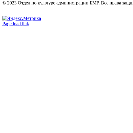
© 2023 Отдел по культуре администрации БМР. Все права защ
Вконтакте
Одноклассники
Page load link
Go
to
Top