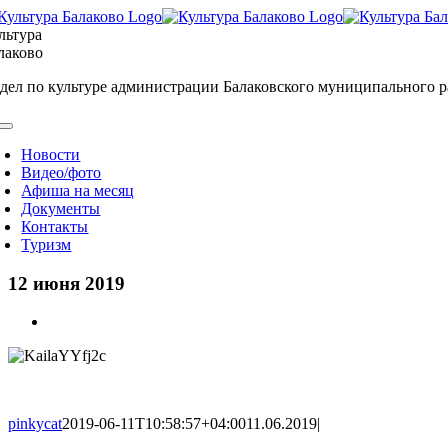
Skip
to
льтура
content
лаково
дел по культуре администрации Балаковского муниципального 
oggle
avigation
Новости
Видео/фото
Афиша на месяц
Документы
Контакты
Туризм
12 июня 2019
View
Larger
Image
pinkycat
2019-06-11T10:58:57+04:00
11.06.2019
|