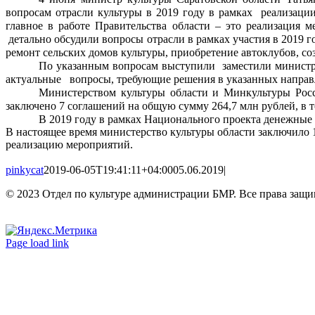
вопросам отрасли культуры в 2019 году в рамках реализаци
главное в работе Правительства области – это реализация
детально обсудили вопросы отрасли в рамках участия в 2019
ремонт сельских домов культуры, приобретение автоклубов, с
По указанным вопросам выступили заместили министр
актуальные вопросы, требующие решения в указанных направл
М
инистерством культуры области и Минкультуры Росс
заключено 7 соглашений на общую сумму 264,7 млн рублей, в 
В 2019 году в рамках Национального проекта денежные
В настоящее время министерство культуры области заключило
реализацию мероприятий.
pinkycat
2019-06-05T19:41:11+04:00
05.06.2019
|
© 2023 Отдел по культуре администрации БМР. Все права защ
Вконтакте
Одноклассники
Page load link
Go
to
Top