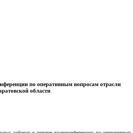
онференции по оперативным вопросам отрасли
аратовской области
альных районов в режиме видеоконференции по оперативным