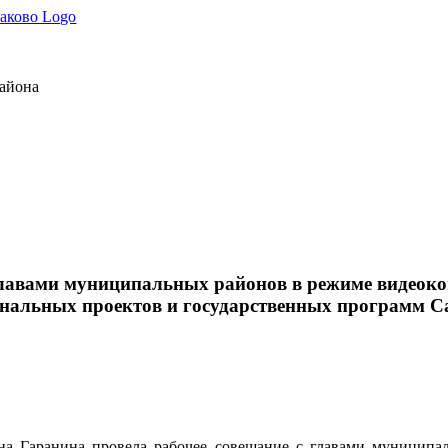
района
 главами муниципальных районов в режиме видеок
ональных проектов и государственных программ С
яна Гаранина провела рабочее совещание с главами муницип