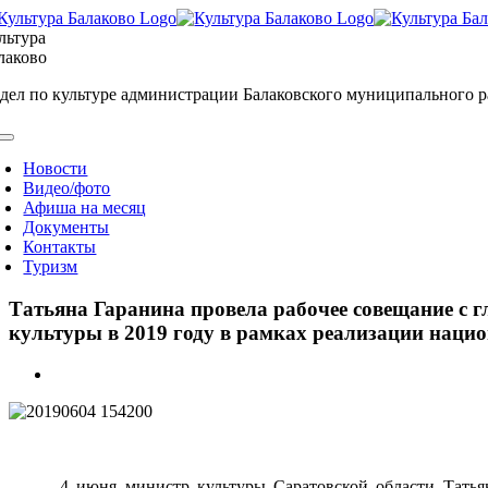
Skip
to
льтура
content
лаково
дел по культуре администрации Балаковского муниципального 
oggle
avigation
Новости
Видео/фото
Афиша на месяц
Документы
Контакты
Туризм
Татьяна Гаранина провела рабочее совещание с
культуры в 2019 году в рамках реализации наци
View
Larger
Image
4 июня министр культуры Саратовской области Тать