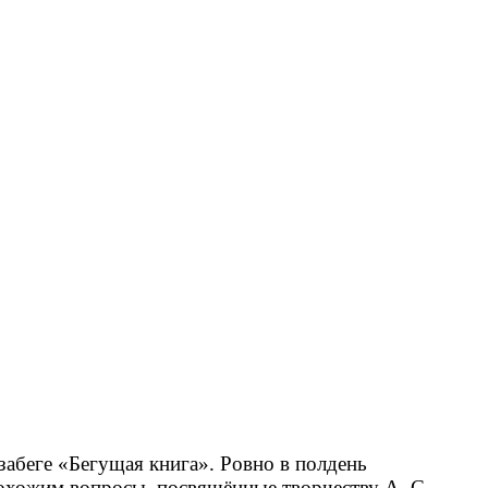
забеге «Бегущая книга». Ровно в полдень
рохожим вопросы, посвящённые творчеству А. С.