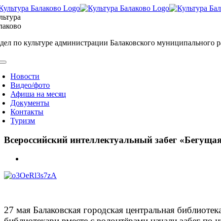
Skip
to
льтура
content
лаково
дел по культуре администрации Балаковского муниципального 
oggle
avigation
Новости
Видео/фото
Афиша на месяц
Документы
Контакты
Туризм
Всероссийский интеллектуальный забег «Бегуща
View
Larger
Image
27 мая Балаковская городская центральная библиотек
библиотекари вместе с волонтёрами начали забег по