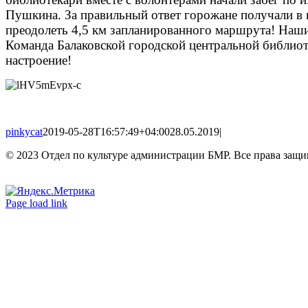
Пушкина. За правильный ответ горожане получали в п
преодолеть 4,5 км запланированного маршрута! Наши 
Команда Балаковской городской центральной библиоте
настроение!
pinkycat
2019-05-28T16:57:49+04:00
28.05.2019
|
© 2023 Отдел по культуре администрации БМР. Все права защ
Вконтакте
Одноклассники
Page load link
Go
to
Top