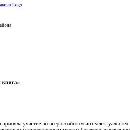
района
я книга»
а приняла участие во всероссийском интеллектуальном 
 известным и многолюдным местам Балакова, задавая п