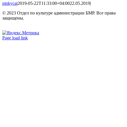
pinkycat
2019-05-22T11:33:00+04:00
22.05.2019
|
© 2023 Отдел по культуре администрации БМР. Все права
защищены.
Вконтакте
Одноклассники
Page load link
Go
to
Top