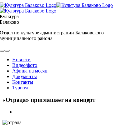
Skip
to
content
Культура
Балаково
Отдел по культуре администрации Балаковского
муниципального района
Toggle
Navigation
Новости
Видео/фото
Афиша на месяц
Документы
Контакты
Туризм
«Отрада» приглашает на концерт
View
Larger
Image