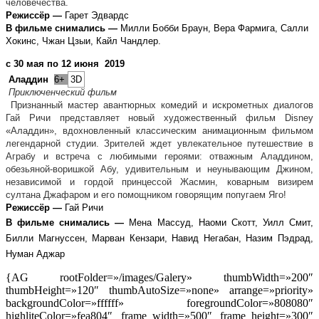
человечества.
Режиссёр —
Гарет Эдвардс
В фильме снимались —
Милли Бобби Браун, Вера Фармига, Салли
Хокинс, Чжан Цзыи, Кайл Чандлер.
с 30 мая по 12 июня 2019
Аладдин
6+
3D
Приключенческий фильм
Признанный мастер авантюрных комедий и искрометных диалогов
Гай Ричи представляет новый художественный фильм Disney
«Аладдин», вдохновленный классическим анимационным фильмом
легендарной студии. Зрителей ждет увлекательное путешествие в
Аграбу и встреча с любимыми героями: отважным Аладдином,
обезьяной-воришкой Абу, удивительным и неунывающим Джином,
независимой и гордой принцессой Жасмин, коварным визирем
султана Джафаром и его помощником говорящим попугаем Яго!
Режиссёр —
Гай Ричи
В фильме снимались —
Мена Массуд, Наоми Скотт, Уилл Смит,
Билли Магнуссен, Марван Кензари, Навид Негабан, Назим Пэдрад,
Нуман Аджар
{AG rootFolder=»/images/Galery» thumbWidth=»200″
thumbHeight=»120″ thumbAutoSize=»none» arrange=»priority»
backgroundColor=»ffffff» foregroundColor=»808080″
highliteColor=»fea804″ frame_width=»500″ frame_height=»300″