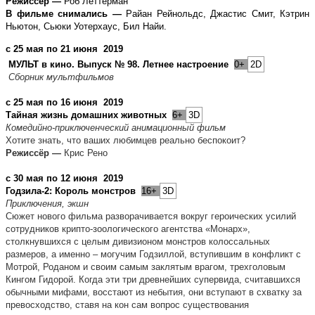
Режиссёр —
Роб Леттерман
В фильме снимались —
Райан Рейнольдс, Джастис Смит, Кэтрин
Ньютон, Сьюки Уотерхаус, Бил Найи.
с 25 мая по 21 июня 2019
МУЛЬТ в кино. Выпуск № 98. Летнее настроение
0+
2D
Сборник мультфильмов
с 25 мая по 16 июня 2019
Тайная жизнь домашних животных
6+
3D
Комедийно-приключенческий анимационный фильм
Хотите знать, что ваших любимцев реально беспокоит?
Режиссёр —
Крис Рено
с 30 мая по 12 июня 2019
Годзила-2: Король монстров
16+
3D
Приключения, экшн
Сюжет нового фильма разворачивается вокруг героических усилий
сотрудников крипто-зоологического агентства «Монарх»,
столкнувшихся с целым дивизионом монстров колоссальных
размеров, а именно – могучим Годзиллой, вступившим в конфликт с
Мотрой, Роданом и своим самым заклятым врагом, трехголовым
Кингом Гидорой. Когда эти три древнейших супервида, считавшихся
обычными мифами, восстают из небытия, они вступают в схватку за
превосходство, ставя на кон сам вопрос существования