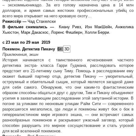
– экскоммьюникадо. За его голову назначена цена в 14 млн
долларов, и армия самых жестоких профессиональных убийц со
всего мира открывает на него кровавую охоту…
Режиссёр —
Чад Стахелски
В фильме снимались —
Киану Ривз, Иэн МакШейн, Анжелика
Хьюстон, Марк Дакаскос, Лоренс Фишберн, Холли Берри.
с 23 мая по 29 мая 2019
Покемон. Детектив Пикачу
6+
3D
Приключения, экшн
История начинается с таинственного исчезновения частного
детектива экстра- класса Гарри Гудмана, расследовать которое
предстоит его 21-летнему сыну Тиму. Помощь в расследовании ему
окажет бывший партнер отца, детектив Пикачу — уморительный,
остроумный и обаятельный сыщик, который является загадкой даже
для себя самого. Обнаружив, что они каким-то фантастическим
образом способны общаться друг с другом, Тим и Пикачу объединяют
усилия в захватывающем расследовании этой запутанной истории. В
погоне за уликами по неоновым улицам Райм Сити — современного
разросшегося мегаполиса, где люди и покемоны живут бок о бок в
гиперреалистичном мире игрового экшна, — они встречают самых
разнообразных покемонов и раскрывают ужасный заговор, который
способен разрушить это мирное сосуществование и стать угрозой
для всей вселенной покемонов.