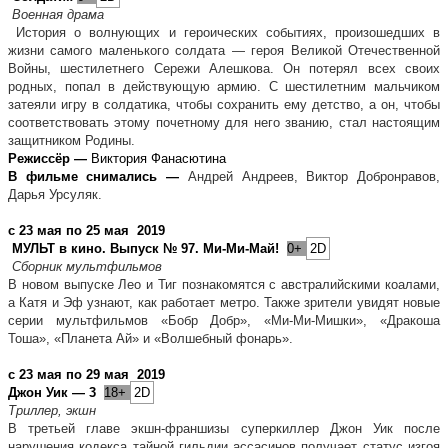
Военная драма
История о волнующих и героических событиях, произошедших в
жизни самого маленького солдата — героя Великой Отечественной
Войны, шестилетнего Сережи Алешкова. Он потерял всех своих
родных, попал в действующую армию. С шестилетним мальчиком
затеяли игру в солдатика, чтобы сохранить ему детство, а он, чтобы
соответствовать этому почетному для него званию, стал настоящим
защитником Родины.
Режиссёр —
Виктория Фанасютина
В фильме снимались —
Андрей Андреев, Виктор Добронравов,
Дарья Урсуляк.
с 23 мая по 25 мая 2019
МУЛЬТ в кино. Выпуск № 97. Ми-Ми-Май!
0+
2D
Сборник мультфильмов
В новом выпуске Лео и Тиг познакомятся с австралийскими коалами,
а Катя и Эф узнают, как работает метро. Также зрители увидят новые
серии мультфильмов «Бобр Добр», «Ми-Ми-Мишки», «Дракоша
Тоша», «Планета Ай» и «Волшебный фонарь».
с 23 мая по 29 мая 2019
Джон Уик — 3
18+
2D
Триллер, экшн
В третьей главе экшн-франшизы суперкиллер Джон Уик после
нарушения кодекса тайной гильдии ассасинов получает статус изгоя