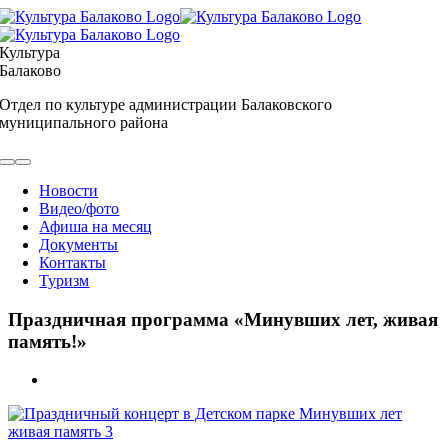
Skip
to
content
Культура
Балаково
Отдел по культуре администрации Балаковского
муниципального района
Toggle
Navigation
Новости
Видео/фото
Афиша на месяц
Документы
Контакты
Туризм
Праздничная программа «Минувших лет, живая
память!»
View
Larger
Image