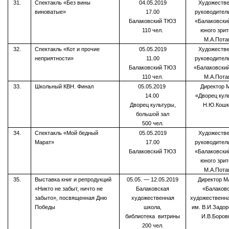
31.
Спектакль «Без вины
04.05.2019
Художеств
виноватые»
17.00
руководител
Балаковский ТЮЗ
«Балаковски
110 чел.
юного зри
М.А.Пота
32.
Спектакль «Кот и прочие
05.05.2019
Художеств
неприятности»
11.00
руководител
Балаковский ТЮЗ
«Балаковски
110 чел.
М.А.Пота
33.
Школьный КВН. Финал
05.05.2019
Директор 
14.00
«Дворец кул
Дворец культуры,
Н.Ю.Кошк
большой зал
500 чел.
34.
Спектакль «Мой бедный
05.05.2019
Художеств
Марат»
17.00
руководител
Балаковский ТЮЗ
«Балаковски
юного зри
М.А.Пота
35.
Выставка книг и репродукций
05.05. — 12.05.2019
Директор 
«Никто не забыт, ничто не
Балаковская
«Балаков
забыто», посвященная Дню
художественная
художественн
Победы
школа,
им. В.И.Задо
библиотека витрины
И.В.Боров
200 чел.