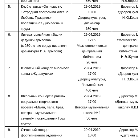
серпантин»
350 чел.
И.В.Боров
5.
Клуб отдыха «Оптимист».
29.04.2019
Директор 
Эстрадная программа «Весна.
10.00
«Дворец кул
Любовь. Праздник»,
Дворец культуры,
Н.Ю.Кошк
посвященная Дню весны и
диско-бар
труда
150 чел.
6.
Литературный час «Басни
29.04.2019
Директор 
дедушки Крылова»
12.05
«Межпоселен
(к 250-летию со д/р писателя,
Межпоселенческая
централь
драматурга И.А. Крылова)
центральная
библиотека
библиотека
Н.Э.Жуков
20 чел.
7.
Юбилейный концерт ансамбля
29.04.2019
Директор 
танца «Журавушка»
17.00
«Дворец кул
Дворец культуры,
Н.Ю.Кошк
большой зал
400 чел.
8.
Школьный концерт в рамках
29.04.2019
Директор 
социально-творческого
17.00
«Детская муз
проекта «Мама, папа. брат,
Детская музыкальная
школа» Л.В.
сестра – музыкальная
школа № 1
семья!», посвящённый Году
30 чел.
театра
9.
Отчетный концерт
29.04.2019
Директор 
фортепианного отделения
18.00
«Детская 