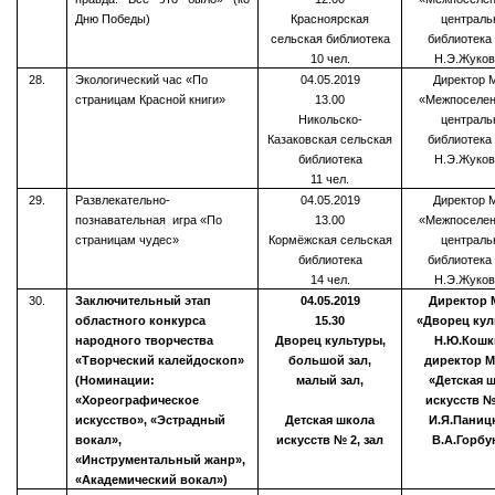
Дню Победы)
Красноярская
централь
сельская библиотека
библиотека
10 чел.
Н.Э.Жуков
28.
Экологический час «По
04.05.2019
Директор 
страницам Красной книги»
13.00
«Межпоселен
Никольско-
централь
Казаковская сельская
библиотека
библиотека
Н.Э.Жуков
11 чел.
29.
Развлекательно-
04.05.
2019
Директор 
познавательная игра «По
13.00
«Межпоселен
страницам чудес»
Кормёжская сельская
централь
библиотека
библиотека
14 чел.
Н.Э.Жуков
30.
Заключительный этап
04.05.2019
Директор
областного конкурса
15.30
«Дворец кул
народного творчества
Дворец культуры,
Н.Ю.Кошк
«Творческий калейдоскоп»
большой зал,
директор 
(Номинации:
малый зал,
«Детская 
«Хореографическое
искусств №
искусство», «Эстрадный
Детская школа
И.Я.Паниц
вокал»,
искусств № 2, зал
В.А.Горбу
«Инструментальный жанр»,
«Академический вокал»)