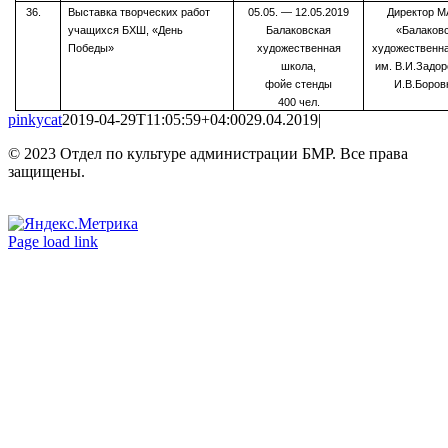
36.
Выставка творческих работ
05.05. — 12.05.2019
Директор 
учащихся БХШ, «День
Балаковская
«Балаков
Победы»
художественная
художественн
школа,
им. В.И.Задо
фойе стенды
И.В.Боров
400 чел.
pinkycat
2019-04-29T11:05:59+04:00
29.04.2019
|
© 2023 Отдел по культуре администрации БМР. Все права
защищены.
Вконтакте
Одноклассники
Page load link
Go
to
Top