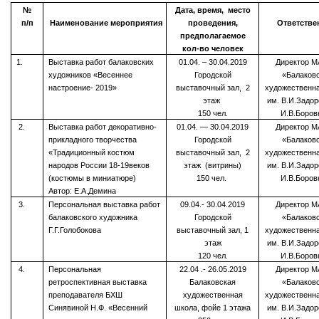
№
Дата, время, место
п/п
Наименование мероприятия
проведения,
Ответств
предполагаемое
кол-во человек
1.
Выставка работ балаковских
01.04. – 30.04.2019
Директор 
художников «Весеннее
Городской
«Балаков
настроение- 2019»
выставочный зал, 2
художественн
этаж
им. В.И.Задо
150 чел.
И.В.Боров
2.
Выставка работ декоративно-
01.04. — 30.04.2019
Директор 
прикладного творчества
Городской
«Балаков
«Традиционный костюм
выставочный зал, 2
художественн
народов России 18-19веков
этаж (витрины)
им. В.И.Задо
(костюмы в миниатюре)
150 чел.
И.В.Боров
Автор: Е.А.Демина
3.
Персональная выставка работ
09.04.- 30.04.2019
Директор 
балаковского художника
Городской
«Балаков
Г.Г.Голобокова
выставочный зал, 1
художественн
этаж
им. В.И.Задо
120 чел.
И.В.Боров
4.
Персональная
22.04 .- 26.05.2019
Директор 
ретроспективная выставка
Балаковская
«Балаков
преподавателя БХШ
художественная
художественн
Синявиной Н.Ф. «Весенний
школа, фойе 1 этажа
им. В.И.Задо