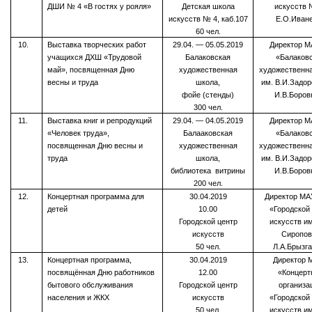
ДШИ № 4 «В гостях у рояля»
Детская школа
искусств 
искусств № 4, каб.107
Е.О.Иван
60 чел.
10.
Выставка творческих работ
29.04. — 05.05.2019
Директор 
учащихся ДХШ «Трудовой
Балаковская
«Балаков
май», посвященная Дню
художественная
художественн
весны и труда
школа,
им. В.И.Задо
фойе (стенды)
И.В.Боров
300 чел.
11.
Выставка книг и репродукций
29.04. — 04.05.2019
Директор 
«Человек труда»,
Балааковская
«Балаков
посвященная Дню весны и
художественная
художественн
труда
школа,
им. В.И.Задо
библиотека витрины
И.В.Боров
200 чел.
12.
Концертная программа для
30.04.2019
Директор МА
детей
10.00
«Городской
Городской центр
искусств и
искусств
Сиропов
50 чел.
Л.А.Брызг
13.
Концертная программа,
30.04.2019
Директор 
посвящённая Дню работников
12.00
«Концерт
бытового обслуживания
Городской центр
организа
населения и ЖКХ
искусств
«Городской
50 чел.
искусств и