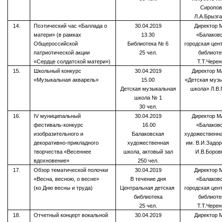
Сиропов
Л.А.Брызг
14.
Поэтический час «Баллада о
30.04.2019
Директор 
матери» (в рамках
13.30
«Балаков
Общероссийской
Библиотека № 6
городская цен
патриотической акции
25 чел.
библиоте
«Сердце солдатской матери»)
Т.Т.Чере
15.
Школьный конкурс
30.04.2019
Директор 
«Музыкальная акварель»
15.00
«Детская муз
Детская музыкальная
школа» Л.В.
школа № 1
30 чел.
16.
I
V
муниципальный
30.04.2019
Директор 
фестиваль-конкурс
16.00
«Балаков
изобразительного и
Балаковская
художественн
декоративно-прикладного
художественная
им. В.И.Задо
творчества «Весеннее
школа, актовый зал
И.В.Боров
вдохновение»
250 чел.
17.
Обзор тематической полочки
30.04.2019
Директор 
«Весна, весною, о весне»
В течение дня
«Балаков
(ко Дню весны и труда)
Центральная детская
городская цен
библиотека
библиоте
25 чел.
Т.Т.Чере
18.
Отчетный концерт вокальной
30.04.2019
Директор 