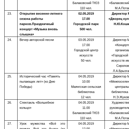
Балаковский ТЮЗ
«Балаковски
110 чел.
М.А.Пота
23.
Открытие весенне-летнего
02.05.2019
Директор
сезона работы
17.00
«Дворец кул
парков.
Праздничный
Городской парк
Н.Ю.Кош
концерт «Музыка вновь
500 чел.
слышна»
24.
Вечер авторской песни
03.05.2019
Директор 
17.00
«Концерт
Городской центр
организа
искусств
«Городской
50 чел.
искусств и
Сиропов
Л.А.Брызг
25.
Исторический час «Память
04.05.2019
Директор 
пылающих лет» (ко Дню
10.00
«Межпоселен
Победы)
Маянгская сельская
централь
библиотека
библиотека
12 чел.
Н.Э.Жуков
26.
Спектакль «Волшебное
04.05.2019
Художеств
кольцо»
11.00
руководител
Балаковский ТЮЗ
«Балаковски
110 чел.
М.А.Пота
27.
Урок мужества «Всё это
04.05.2019
Директор 
правда. Всё это было» (ко
12.00
«Межпоселен