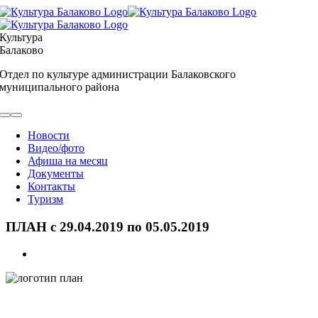
Skip
to
content
Культура
Балаково
Отдел по культуре администрации Балаковского
муниципального района
Toggle
Navigation
Новости
Видео/фото
Афиша на месяц
Документы
Контакты
Туризм
ПЛАН с 29.04.2019 по 05.05.2019
View
Larger
Image