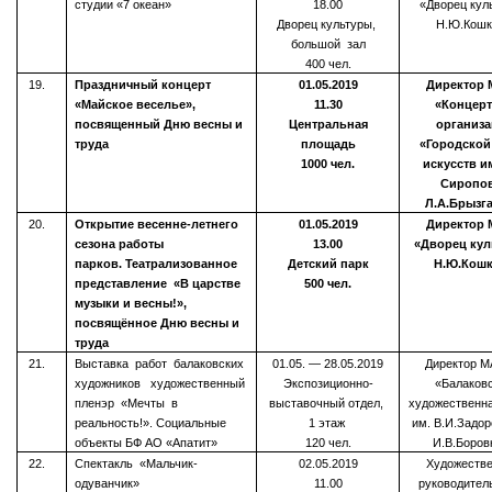
студии «7 океан»
18.00
«Дворец кул
Дворец культуры,
Н.Ю.Кошк
большой зал
400 чел.
19.
Праздничный концерт
01.05.2019
Директор
«Майское веселье»,
11.30
«Концерт
посвященный Дню весны и
Центральная
организа
труда
площадь
«Городской
1000 чел.
искусств и
Сиропо
Л.А.Брызг
20.
Открытие весенне-летнего
01.05.2019
Директор
сезона работы
13.00
«Дворец кул
парков. Театрализованное
Детский парк
Н.Ю.Кош
представление «В царстве
500 чел.
музыки и весны!»,
посвящённое Дню весны и
труда
21.
Выставка работ балаковских
01.05. — 28.05.2019
Директор 
художников художественный
Экспозиционно-
«Балаков
пленэр «Мечты в
выставочный отдел,
художественн
реальность!». Социальные
1 этаж
им. В.И.Задо
объекты БФ АО «Апатит»
120 чел.
И.В.Боров
22.
Спектакль «Мальчик-
02.05.2019
Художеств
одуванчик»
11.00
руководител