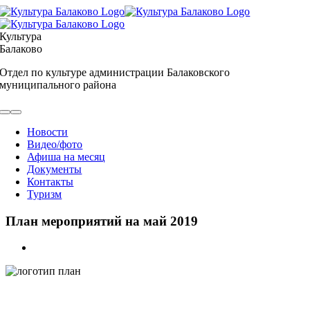
Skip
to
content
Культура
Балаково
Отдел по культуре администрации Балаковского
муниципального района
Toggle
Navigation
Новости
Видео/фото
Афиша на месяц
Документы
Контакты
Туризм
План мероприятий на май 2019
View
Larger
Image