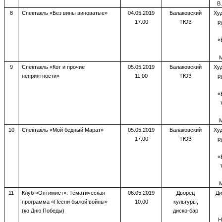
В
8
Спектакль «Без вины виноватые»
04.05.2019
Балаковский
Ху
17.00
ТЮЗ
р
«
М
9
Спектакль «Кот и прочие
05.05.2019
Балаковский
Ху
неприятности»
11.00
ТЮЗ
р
«
М
10
Спектакль «Мой бедный Марат»
05.05.2019
Балаковский
Ху
17.00
ТЮЗ
р
«
М
11
Клуб «Оптимист». Тематическая
06.05.2019
Дворец
Ди
программа «Песни былой войны»
10.00
культуры,
(ко Дню Победы)
диско-бар
Н