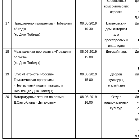
Всесоюзных
це
комсомольских
строек»
Л.
17
Праздничная программа «Победный
08.05.2019
Балаковский
Ди
45 год!»
10.30
дом-интернат
(ко Дню Победы)
для
престарелых и
Н
инвалидов
18
Музыкальная программа «Праздник
08.05.2019
Детский парк
Ди
вальса»
15.00
(ко Дню Победы)
Н
19
Клуб «Патриоты России».
08.05.2019
Дворец
Ди
Тематическая программа
15.00
культуры,
«Неугасимый подвиг павших и
малый зал
живых» (ко Дню Победы)
Н
20
Литературные чтения по поэме
08.05.2019
Отдел
Ди
Д.Самойлова «Цыгановы»
16.00
националь-ных
«
культур
це
Л.