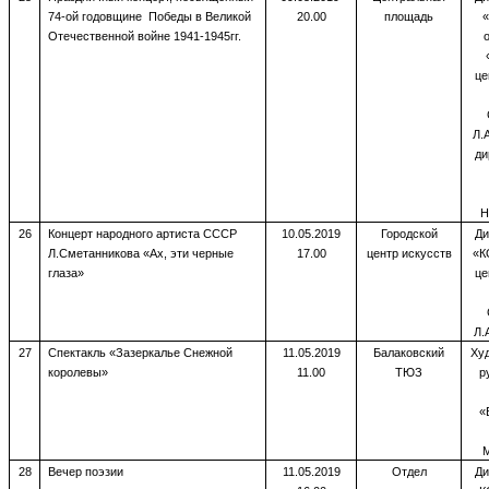
74-ой годовщине Победы в Великой
20.00
площадь
«
Отечественной войне 1941-1945гг.
це
Л.
ди
Н
26
Концерт народного артиста СССР
10.05.2019
Городской
Ди
Л.Сметанникова «Ах, эти черные
17.00
центр искусств
«К
глаза»
це
Л.
27
Спектакль «Зазеркалье Снежной
11.05.2019
Балаковский
Ху
королевы»
11.00
ТЮЗ
р
«
М
28
Вечер поэзии
11.05.2019
Отдел
Ди