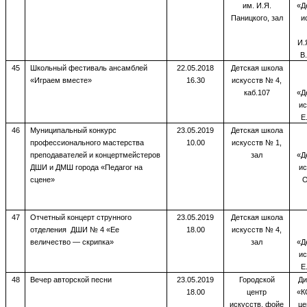
им. И.Я.
«Д
Паницкого, зал
и
И.
В
45
Школьный фестиваль ансамблей
22.05.2018
Детская школа
«Играем вместе»
16.30
искусств № 4,
каб.107
«Д
ис
Е
46
Муниципальный конкурс
23.05.2019
Детская школа
профессионального мастерства
10.00
искусств № 1,
преподавателей и концертмейстеров
зал
«Д
ДШИ и ДМШ города «Педагог на
ис
сцене»
О
47
Отчетный концерт струнного
23.05.2019
Детская школа
отделения ДШИ № 4 «Ее
18.00
искусств № 4,
величество — скрипка»
зал
«Д
ис
Е
48
Вечер авторской песни
23.05.2019
Городской
Ди
18.00
центр
«К
искусств, фойе
це