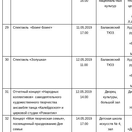
16.00
националь-ных
«К
культур
це
Л.
29
Спектакль «Боинг-Боинг»
11.05.2019
Балаковский
Ху
17.00
ТЮЗ
р
«
М
30
Спектакль «Золушка»
12.05.2019
Балаковский
Ху
11.00
ТЮЗ
р
«
М
31
Отчетный концерт «Народных
12.05.2019
Дворец
Ди
коллективов» самодеятельного
14.00
культуры,
художественного творчества
большой зал
ансамбля танца «Калейдоскоп» и
Н
цирковой студии «Романтик»
32
Концерт «Моя творческая семья»,
14.05.2019
Детская школа
посвященный празднованию Дня
17.00
искусств № 4,
семьи
зал
«Д