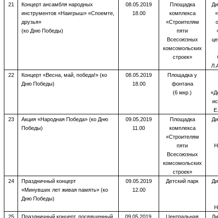
21
Концерт ансамбля народных
08.05.2019
Площадка
Ди
инструментов «Наигрыш» «Споемте,
18.00
комплекса
«
друзья»
«Строителям
(ко Дню Победы)
пяти
Всесоюзных
це
комсомольских
строек»
Л.
22
Концерт «Весна, май, победа!» (ко
08.05.2019
Площадка у
Дню Победы)
18.00
фонтана
(6 мкр.)
«Д
ис
Е
23
Акция «Народная Победа» (ко Дню
09.05.2019
Площадка
Ди
Победы)
11.00
комплекса
«Строителям
пяти
Н
Всесоюзных
комсомольских
строек»
24
Праздничный концерт
09.05.2019
Детский парк
Ди
«Минувших лет живая память» (ко
12.00
Дню Победы)
Н
25
Праздничный концерт, посвященный
09.05.2019
Центральная
Ди