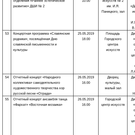
отделения «Раннее эстетическое
10.00
искусств № 2
развитие» ДШИ № 2
им. И.Я.
«Д
Паницкого, зал
и
И.
В
53
Концертная программа «Славянские
25.05.2019
Площадь
Ди
родники», посвящённая Дню
18.00
Городского
«
славянской письменности и
центра
культуры
искусств
це
Л.
54
Отчетный концерт «Народного
26.05.2019
Дворец
Ди
коллектива» самодеятельного
16.00
культуры,
художественного творчества хор
малый зал
русской песни «Отрада»
Н
55
Отчетный концерт ансамбля танца
26.05.2019
Городской
Ди
«Фархат» «Восточная мозаика»
16.00
центр искусств
«
це