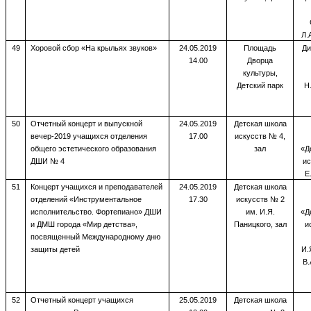
Л.
49
Хоровой сбор «На крыльях звуков»
24.05.2019
Площадь
Ди
14.00
Дворца
культуры,
Детский парк
Н
50
Отчетный концерт и выпускной
24.05.2019
Детская школа
вечер-2019 учащихся отделения
17.00
искусств № 4,
общего эстетического образования
зал
«Д
ДШИ № 4
ис
Е
51
Концерт учащихся и преподавателей
24.05.2019
Детская школа
отделений «Инструментальное
17.30
искусств № 2
исполнительство. Фортепиано» ДШИ
им. И.Я.
«Д
и ДМШ города «Мир детства»,
Паницкого, зал
и
посвященный Международному дню
защиты детей
И.
В.
52
Отчетный концерт учащихся
25.05.2019
Детская школа