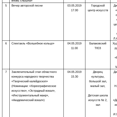
вновь слышна»
5
Вечер авторской песни
03.05.2019
Городской
Ди
17.00
центр искусств
«
це
Л.
6
Спектакль «Волшебное кольцо»
04.05.2019
Балаковский
Ху
11.00
ТЮЗ
р
«
М
7
Заключительный этап областного
04.05.2019
Дворец
Ди
конкурса народного творчества
15.30
культуры,
«Творческий калейдоскоп»
большой зал,
(Номинации: «Хореографическое
малый зал,
Н
искусство», «Эстрадный вокал»,
«Инструментальный жанр»,
Детская школа
«Академический вокал»)
искусств № 2,
«Д
зал
и
И.