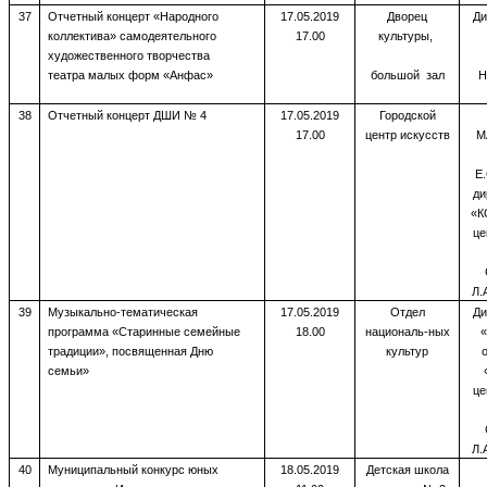
37
Отчетный концерт «Народного
17.05.2019
Дворец
Ди
коллектива» самодеятельного
17.00
культуры,
художественного творчества
театра малых форм «Анфас»
большой зал
Н
38
Отчетный концерт ДШИ № 4
17.05.2019
Городской
17.00
центр искусств
М
Е
ди
«К
це
Л.
39
Музыкально-тематическая
17.05.2019
Отдел
Ди
программа «Старинные семейные
18.00
националь-ных
«
традиции», посвященная Дню
культур
семьи»
це
Л.
40
Муниципальный конкурс юных
18.05.2019
Детская школа