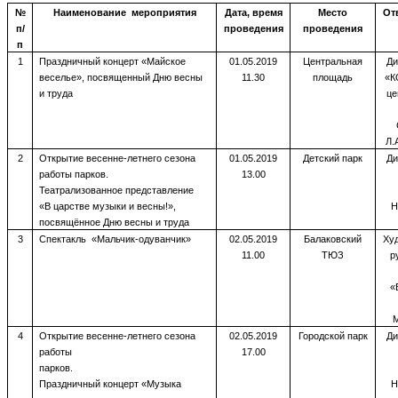
№
Наименование мероприятия
Дата, время
Место
От
п/
проведения
проведения
п
1
Праздничный концерт «Майское
01.05.2019
Центральная
Ди
веселье», посвященный Дню весны
11.30
площадь
«К
и труда
це
Л.
2
Открытие весенне-летнего сезона
01.05.2019
Детский парк
Ди
работы парков.
13.00
Театрализованное представление
«В царстве музыки и весны!»,
Н
посвящённое Дню весны и труда
3
Спектакль «Мальчик-одуванчик»
02.05.2019
Балаковский
Ху
11.00
ТЮЗ
р
«
М
4
Открытие весенне-летнего сезона
02.05.2019
Городской парк
Ди
работы
17.00
парков.
Праздничный концерт «Музыка
Н