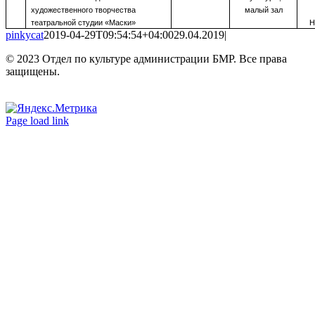
художественного творчества
малый зал
театральной студии «Маски»
Н
pinkycat
2019-04-29T09:54:54+04:00
29.04.2019
|
© 2023 Отдел по культуре администрации БМР. Все права
защищены.
Вконтакте
Одноклассники
Page load link
Go
to
Top