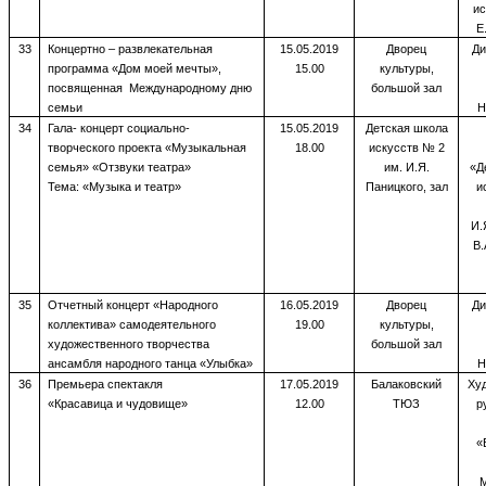
ис
Е
33
Концертно – развлекательная
15.05.2019
Дворец
Ди
программа «Дом моей мечты»,
15.00
культуры,
посвященная Международному дню
большой зал
семьи
Н
34
Гала- концерт социально-
15.05.2019
Детская школа
творческого проекта «Музыкальная
18.00
искусств № 2
семья» «Отзвуки театра»
им. И.Я.
«Д
Тема: «Музыка и театр»
Паницкого, зал
и
И.
В.
35
Отчетный концерт «Народного
16.05.2019
Дворец
Ди
коллектива» самодеятельного
19.00
культуры,
художественного творчества
большой зал
ансамбля народного танца «Улыбка»
Н
36
Премьера спектакля
17.05.2019
Балаковский
Ху
«Красавица и чудовище»
12.00
ТЮЗ
р
«
М