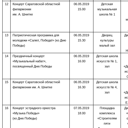
12
Концерт Саратовской областной
06.05.2019
Детская
филармонии
15.00
музыкальная
им. А. Шнитке
школа № 1
м
13
Патриотическая программа для
06.05.2019
Дворец
Ди
молодежи «Салют, Победа!» (ко Дню
15.30
культуры
Победы)
малый зал
Н
14
Праздничный концерт
06.05.2019
Детская школа
«Музыкальный набат»,
16.00
искусств № 1,
посвященный Дню Победы
зал
«Д
ис
15
Концерт Саратовской областной
06.05.2019
Детская школа
филармонии им. А. Шнитке
16.30
искусств № 4,
зал
«Д
ис
Е
16
Концерт эстрадного оркестра
07.05.2019
Площадка
Ди
«Музыка Победы»
18.00
комплекса
«
(ко Дню Победы)
«Строителям
пяти