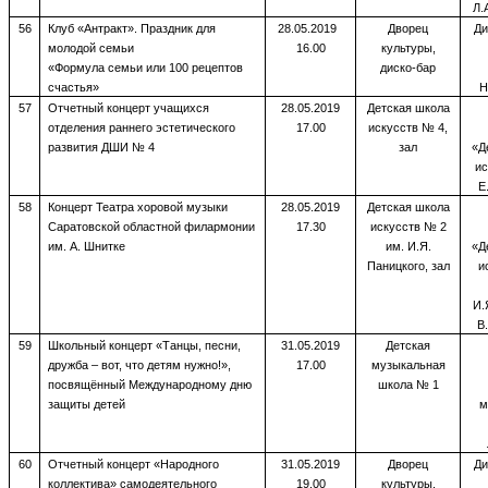
Л.
56
Клуб «Антракт». Праздник для
28.05.2019
Дворец
Ди
молодой семьи
16.00
культуры,
«Формула семьи или 100 рецептов
диско-бар
счастья»
Н
57
Отчетный концерт учащихся
28.05.2019
Детская школа
отделения раннего эстетического
17.00
искусств № 4,
развития ДШИ № 4
зал
«Д
ис
Е
58
Концерт Театра хоровой музыки
28.05.2019
Детская школа
Саратовской областной филармонии
17.30
искусств № 2
им. А. Шнитке
им. И.Я.
«Д
Паницкого, зал
и
И.
В
59
Школьный концерт «Танцы, песни,
31.05.2019
Детская
дружба – вот, что детям нужно!»,
17.00
музыкальная
посвящённый Международному дню
школа № 1
защиты детей
м
60
Отчетный концерт «Народного
31.05.2019
Дворец
Ди
коллектива» самодеятельного
19.00
культуры,