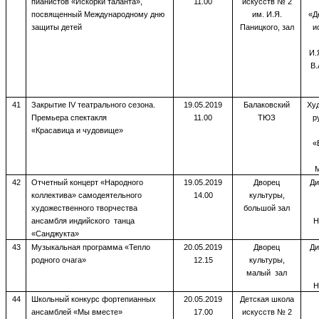
пианистов «Искорки таланта»,
11.00
искусств № 2
посвященный Международному дню
им. И.Я.
«Д
защиты детей
Паницкого, зал
и
И.
В.
41
Закрытие IV театрального сезона.
19.05.2019
Балаковский
Ху
Премьера спектакля
11.00
ТЮЗ
р
«Красавица и чудовище»
«
М
42
Отчетный концерт «Народного
19.05.2019
Дворец
Ди
коллектива» самодеятельного
14.00
культуры,
художественного творчества
большой зал
ансамбля индийского танца
Н
«Санджукта»
43
Музыкальная программа «Тепло
20.05.2019
Дворец
Ди
родного очага»
12.15
культуры,
малый зал
Н
44
Школьный конкурс фортепианных
20.05.2019
Детская школа
ансамблей «Мы вместе»
17.00
искусств № 2