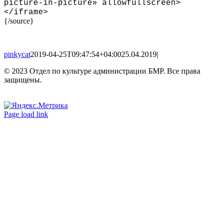
picture-in-picture» allowfullscreen
>
<
/iframe
>
{/source}
pinkycat
2019-04-25T09:47:54+04:00
25.04.2019
|
© 2023 Отдел по культуре администрации БМР. Все права
защищены.
Вконтакте
Одноклассники
Page load link
Go
to
Top