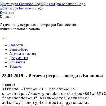
Skip
to
content
Культура
Балаково
Отдел по культуре администрации Балаковского
муниципального района
Toggle
Navigation
Новости
Видео/фото
Афиша на месяц
Документы
Контакты
Туризм
25.04.2019 г. Встреча ретро — поезда в Балаково
{source}
<
iframe width=»510″ height=»315″
src=»https://www.youtube.com/embed/89lwf3MiC
frameborder=»0″ allow=»accelerometer;
autoplay; encrypted-media; gyroscope;