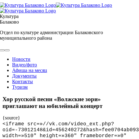
Skip
to
content
Культура
Балаково
Отдел по культуре администрации Балаковского
муниципального района
Toggle
Navigation
Новости
Видео/фото
Афиша на месяц
Документы
Контакты
Туризм
Хор русской песни «Волжские зори»
приглашают на юбилейный концерт
{source}
<
iframe src=»//vk.com/video_ext.php?
oid=-73012148&id=456240272&hash=fee0704ab093
width=»510″ height=»360″ frameborder=»0″