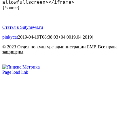
allowfullscreen
>
<
/iframe
>
{/source}
Статья в Sutynews.ru
pinkycat
2019-04-19T08:38:03+04:00
19.04.2019
|
© 2023 Отдел по культуре администрации БМР. Все права
защищены.
Вконтакте
Одноклассники
Page load link
Go
to
Top