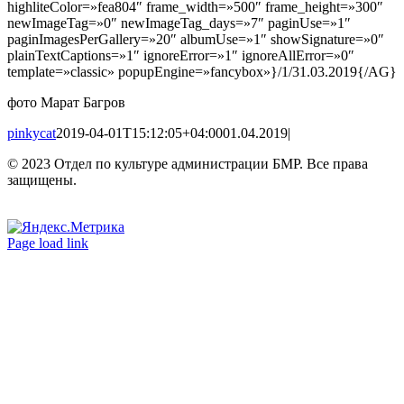
highliteColor=»fea804″ frame_width=»500″ frame_height=»300″
newImageTag=»0″ newImageTag_days=»7″ paginUse=»1″
paginImagesPerGallery=»20″ albumUse=»1″ showSignature=»0″
plainTextCaptions=»1″ ignoreError=»1″ ignoreAllError=»0″
template=»classic» popupEngine=»fancybox»}/1/31.03.2019{/AG}
фото Марат Багров
pinkycat
2019-04-01T15:12:05+04:00
01.04.2019
|
© 2023 Отдел по культуре администрации БМР. Все права
защищены.
Вконтакте
Одноклассники
Page load link
Go
to
Top