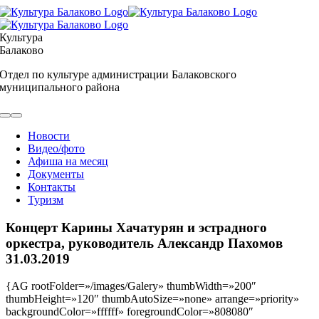
Skip
to
content
Культура
Балаково
Отдел по культуре администрации Балаковского
муниципального района
Toggle
Navigation
Новости
Видео/фото
Афиша на месяц
Документы
Контакты
Туризм
Концерт Карины Хачатурян и эстрадного
оркестра, руководитель Александр Пахомов
31.03.2019
{AG rootFolder=»/images/Galery» thumbWidth=»200″
thumbHeight=»120″ thumbAutoSize=»none» arrange=»priority»
backgroundColor=»ffffff» foregroundColor=»808080″