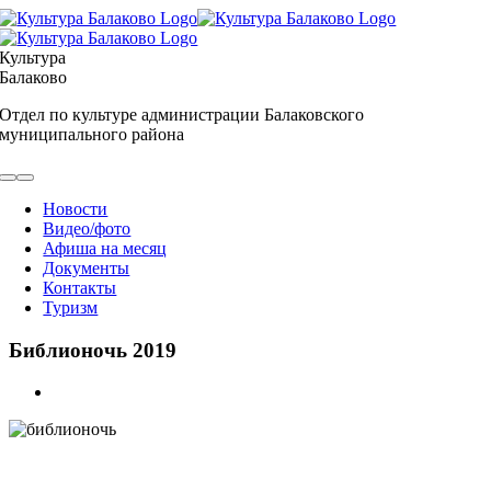
Skip
to
content
Культура
Балаково
Отдел по культуре администрации Балаковского
муниципального района
Toggle
Navigation
Новости
Видео/фото
Афиша на месяц
Документы
Контакты
Туризм
Библионочь 2019
View
Larger
Image