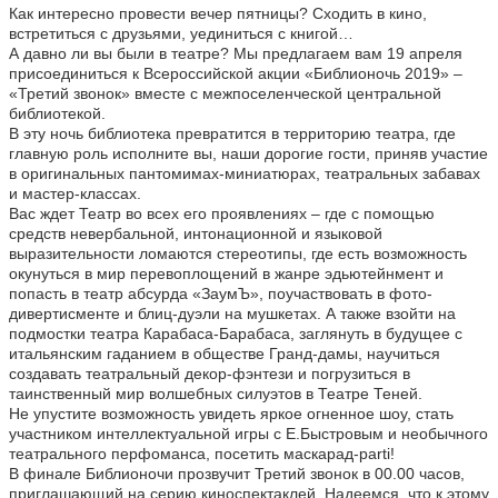
Как интересно провести вечер пятницы? Сходить в кино,
встретиться с друзьями, уединиться с книгой…
А давно ли вы были в театре? Мы предлагаем вам 19 апреля
присоединиться к Всероссийской акции «Библионочь 2019» –
«Третий звонок» вместе с межпоселенческой центральной
библиотекой.
В эту ночь библиотека превратится в территорию театра, где
главную роль исполните вы, наши дорогие гости, приняв участие
в оригинальных пантомимах-миниатюрах, театральных забавах
и мастер-классах.
Вас ждет Театр во всех его проявлениях – где с помощью
средств невербальной, интонационной и языковой
выразительности ломаются стереотипы, где есть возможность
окунуться в мир перевоплощений в жанре эдьютейнмент и
попасть в театр абсурда «ЗаумЪ», поучаствовать в фото-
дивертисменте и блиц-дуэли на мушкетах. А также взойти на
подмостки театра Карабаса-Барабаса, заглянуть в будущее с
итальянским гаданием в обществе Гранд-дамы, научиться
создавать театральный декор-фэнтези и погрузиться в
таинственный мир волшебных силуэтов в Театре Теней.
Не упустите возможность увидеть яркое огненное шоу, стать
участником интеллектуальной игры с Е.Быстровым и необычного
театрального перфоманса, посетить маскарад-parti!
В финале Библионочи прозвучит Третий звонок в 00.00 часов,
приглашающий на серию киноспектаклей. Надеемся, что к этому