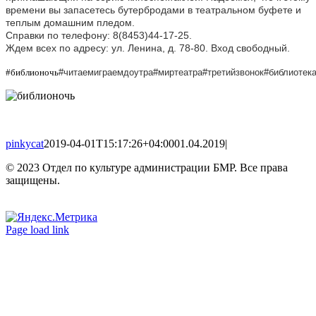
времени вы запасетесь бутербродами в театральном буфете и
теплым домашним пледом.
Справки по телефону: 8(8453)44-17-25.
Ждем всех по адресу: ул. Ленина, д. 78-80. Вход свободный.
#библионочь
#читаемиграемдоутра#миртеатра#третийзвонок#библиотек
pinkycat
2019-04-01T15:17:26+04:00
01.04.2019
|
© 2023 Отдел по культуре администрации БМР. Все права
защищены.
Вконтакте
Одноклассники
Page load link
Go
to
Top