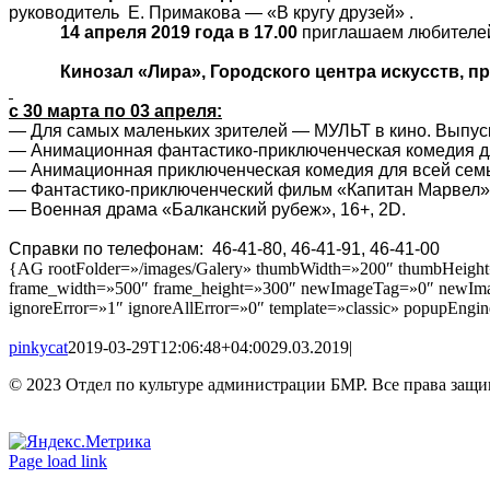
руководитель Е. Примакова — «В кругу друзей» .
14 апреля 2019 года в 17.00
приглашаем любителей 
Кинозал «Лира», Городского центра искусств, п
с 30 марта по 03 апреля:
— Для самых маленьких зрителей — МУЛЬТ в кино. Выпуск
— Анимационная фантастико-приключенческая комедия дл
— Анимационная приключенческая комедия для всей семьи
— Фантастико-приключенческий фильм «Капитан Марвел»,
— Военная драма «Балканский рубеж», 16+, 2
D
.
Справки по телефонам: 46-41-80, 46-41-91, 46-41-00
{AG rootFolder=»/images/Galery» thumbWidth=»200″ thumbHeight=
frame_width=»500″ frame_height=»300″ newImageTag=»0″ newIma
ignoreError=»1″ ignoreAllError=»0″ template=»classic» popupEng
pinkycat
2019-03-29T12:06:48+04:00
29.03.2019
|
© 2023 Отдел по культуре администрации БМР. Все права защ
Вконтакте
Одноклассники
Page load link
Go