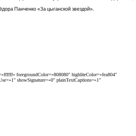
ёдора Панченко «За цыганской звездой».
ffffff» foregroundColor=»808080″ highliteColor=»fea804″
se=»1″ showSignature=»0″ plainTextCaptions=»1″