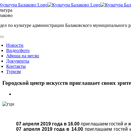
Skip
to
льтура
content
лаково
дел по культуре администрации Балаковского муниципального 
oggle
avigation
Новости
Видео/фото
Афиша на месяц
Документы
Контакты
Туризм
Городской центр искусств приглашает своих зрите
View
Larger
Image
07 апреля 2019 года в 16.00
приглашаем гостей и ж
07 апреля 2019 года в 14.00
приглашаем гостей и