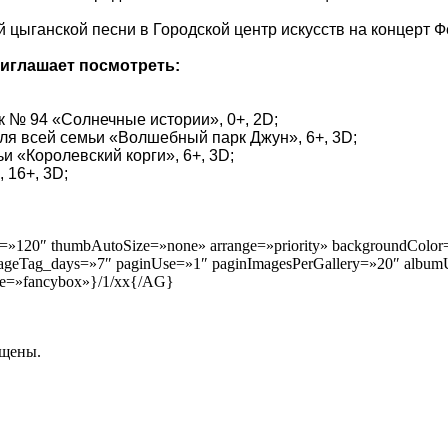
цыганской песни в Городской центр искусств на концерт Ф
риглашает посмотреть:
 № 94 «Солнечные истории», 0+, 2
D
;
я всей семьи «Волшебный парк Джун», 6+, 3
D
;
 «Королевский корги», 6+, 3
D
;
 16+, 3
D
;
»120″ thumbAutoSize=»none» arrange=»priority» backgroundColor=»
geTag_days=»7″ paginUse=»1″ paginImagesPerGallery=»20″ albumU
ine=»fancybox»}/1/xx{/AG}
ищены.