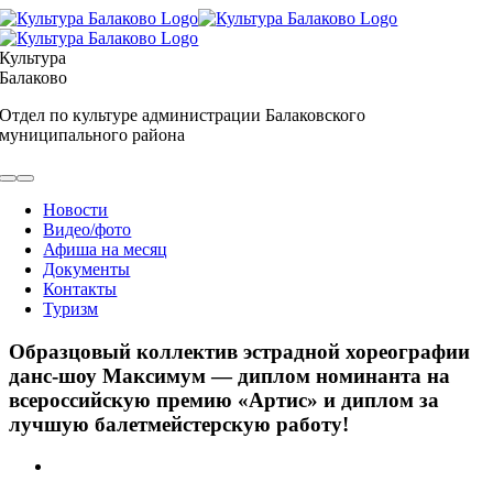
Skip
to
content
Культура
Балаково
Отдел по культуре администрации Балаковского
муниципального района
Toggle
Navigation
Новости
Видео/фото
Афиша на месяц
Документы
Контакты
Туризм
Образцовый коллектив эстрадной хореографии
данс-шоу Максимум — диплом номинанта на
всероссийскую премию «Артис» и диплом за
лучшую балетмейстерскую работу!
View
Larger