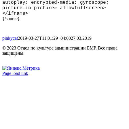
autoplay; encrypted-media; gyroscope;
picture-in-picture» allowfullscreen
>
<
/iframe
>
{/source}
pinkycat
2019-03-27T11:01:29+04:00
27.03.2019
|
© 2023 Отдел по культуре администрации БМР. Все права
защищены.
Вконтакте
Одноклассники
Page load link
Go
to
Top