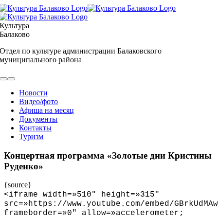
Skip
to
content
Культура
Балаково
Отдел по культуре администрации Балаковского
муниципального района
Toggle
Navigation
Новости
Видео/фото
Афиша на месяц
Документы
Контакты
Туризм
Концертная программа «Золотые дни Кристины
Руденко»
{source}
<
iframe width=»510″ height=»315″
src=»https://www.youtube.com/embed/GBrkUdMAw
frameborder=»0″ allow=»accelerometer;