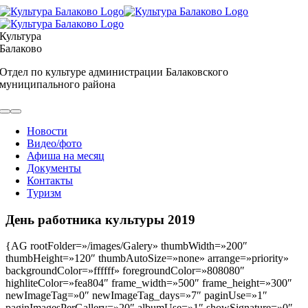
Skip
to
content
Культура
Балаково
Отдел по культуре администрации Балаковского
муниципального района
Toggle
Navigation
Новости
Видео/фото
Афиша на месяц
Документы
Контакты
Туризм
День работника культуры 2019
{AG rootFolder=»/images/Galery» thumbWidth=»200″
thumbHeight=»120″ thumbAutoSize=»none» arrange=»priority»
backgroundColor=»ffffff» foregroundColor=»808080″
highliteColor=»fea804″ frame_width=»500″ frame_height=»300″
newImageTag=»0″ newImageTag_days=»7″ paginUse=»1″
paginImagesPerGallery=»20″ albumUse=»1″ showSignature=»0″