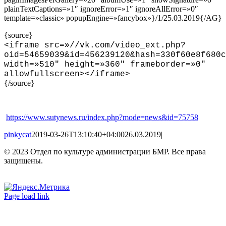
plainTextCaptions=»1″ ignoreError=»1″ ignoreAllError=»0″
template=»classic» popupEngine=»fancybox»}/1/25.03.2019{/AG}
{source}
<
iframe src=»//vk.com/video_ext.php?
oid=54659039&id=456239120&hash=330f60e8f680c
width=»510″ height=»360″ frameborder=»0″
allowfullscreen
>
<
/iframe
>
{/source}
https://www.sutynews.ru/index.php?mode=news&id=75758
pinkycat
2019-03-26T13:10:40+04:00
26.03.2019
|
© 2023 Отдел по культуре администрации БМР. Все права
защищены.
Вконтакте
Одноклассники
Page load link
Go
to
Top