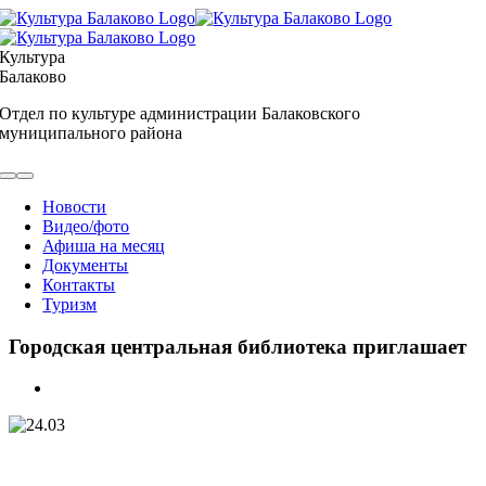
Skip
to
content
Культура
Балаково
Отдел по культуре администрации Балаковского
муниципального района
Toggle
Navigation
Новости
Видео/фото
Афиша на месяц
Документы
Контакты
Туризм
Городская центральная библиотека приглашает
View
Larger
Image