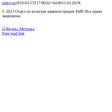
pinkycat
2019-03-15T17:00:02+04:00
15.03.2019
|
© 2023 Отдел по культуре администрации БМР. Все права
защищены.
Вконтакте
Одноклассники
Page load link
Go
to
Top