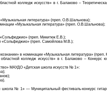
бластной колледж искусств» в г. Балаково
–
Теоретическ
 «Музыкальная литература»
(преп. О.В.Шальнова);
минации «Музыкальная литература»
(преп. О.В.Шальнова);
«Сольфеджио» (преп. Микитюк Е.В.);
 «Сольфеджио» (преп. Самойлова М.В.);
кознании» в номинации «Музыкальная литература» (преп. К
областной колледж искусств» в г. Балаково
–
Конкурс ю
ство»
МАУДО «Детская школа искусств № 1»:
а);
анов);
а).
я школа № 1» — Муниципальный фестиваль-конкурс гита