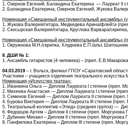
1. Озернов Евгений, Баландина Екатерина — Лауреат II с
2. Баландина Екатерина, Озернов Евгений, Жукова Валер
Номинация «Смешанный инструментальный ансамбль» (у
1. Жукова Валерия/гитара, Медведева Арина/флейта (преп
2. Скосырская Валерия/гитара, Круглова Варвара/скрипка,
Номинация «Смешанный инструментальный ансамбль» (п
1. Окружнова М.Н./скрипка, Хлуднева Е.П./альт, Шапошни
II
. ДШИ № 1:
1. Ансамбль гитаристов (4 человека) – (преп. Е.В.Макаро
04.03.2019
– г. Вольск, филиал ГПОУ «Саратовский областн
Участники – учащиеся отделения театрального искусства 
Номинация «Искусство театра»:
1. Иванкина Ольга — Диплом Лауреата
I
степени (преп. Мо
2. Михеева Анастасия — Диплом Лауреата
I
степени (преп.
3. Семенов Евгений — Диплом Лауреата
II
степени (преп. 
4. Бурова Виктория — Диплом Лауреата
III
степени (преп. 
5. Театральный коллектив «Этюд» (средняя группа) — Д
6. Федорцов Артем – Диплом
II
степени (преп. Моргунова Г.
7. Дубинин Михаил – Диплом
II
степени (преп. Моргунова Г.
8. Панфилова Екатерина – Диплом
III
степени (преп. Моргу