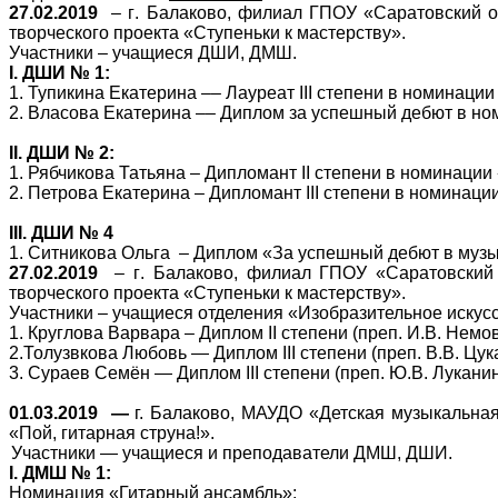
27.02.2019
–
г
. Балаково
, филиал ГПОУ «Саратовский о
творческого проекта «Ступеньки к мастерству».
Участники – учащиеся ДШИ, ДМШ.
I
. ДШИ № 1:
1. Тупикина Екатерина
––
Лауреат
III
степени
в номинации
2.
Власова Екатерина –
– Диплом за успешный дебют
в но
II
.
ДШИ № 2:
1.
Рябчикова Татьяна
– Дипломант
II
степени в номинации 
2. Петрова Екатерина
– Дипломант
III
степени в номинации
III
. ДШИ № 4
1. Ситникова Ольга – Диплом «За успешный дебют в музы
27.02.2019
–
г
. Балаково
, филиал ГПОУ «Саратовский 
творческого проекта «Ступеньки к мастерству».
Участники – учащиеся отделения «Изобразительное искус
1. Круглова Варвара –
Диплом
II
степени
(преп. И.В. Немов
2.
Толузвкова Любовь — Диплом
III
степени (преп. В.В. Цук
3. Сураев Семён — Диплом
III
степени (преп. Ю.В. Луканин
01.03.2019 —
г. Балаково, МАУДО «Детская музыкальна
«Пой, гитарная струна!».
Участники — учащиеся и преподаватели ДМШ, ДШИ.
I
. ДМШ № 1:
Номинация «Гитарный ансамбль»: