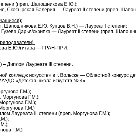
тепени (преп. Шапошникова Е.Ю.);
ия, Скосырская Валерия — Лауреат II степени (преп. Шапо
чащиеся):
. Шапошникова Е.Ю, Купцов В.Н.) — Лауреат I степени;
 Гузева Дарья/скрипка — Лауреат II степени (преп. Шапошн
реподаватели):
кова Е.Ю./гитара — ГРАН-ПРИ;
ва) – Диплом Лауреата
III
степени.
ой колледж искусств» в г. Вольске — Областной конкурс де
МАУДО «Детская школа искусств № 4».
ргунова Г.М.);
 Моргунова Г.М.);
Моргунова Г.М.);
Моргунова Г.М.)
иплом Лауреата
III
степени (преп. Моргунова Г.М.);
М.);
М.);
нова Г.М.).