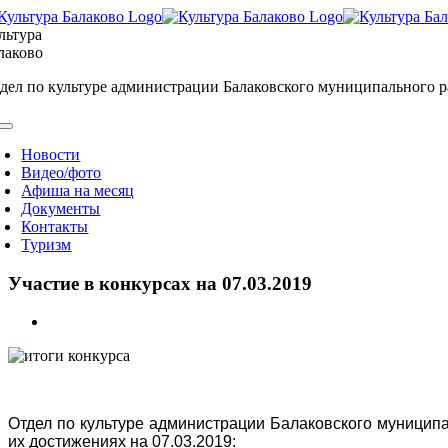
Skip
to
льтура
content
лаково
дел по культуре администрации Балаковского муниципального 
oggle
avigation
Новости
Видео/фото
Афиша на месяц
Документы
Контакты
Туризм
Участие в конкурсах на 07.03.2019
View
Larger
Image
Отдел по культуре администрации Балаковского муниципа
их достижениях на
07.03.2019: