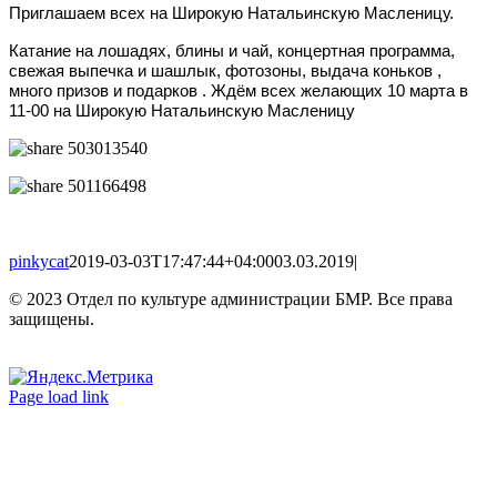
Приглашаем всех на Широкую Натальинскую Масленицу.
Катание на лошадях, блины и чай, концертная программа,
свежая выпечка и шашлык, фотозоны, выдача коньков ,
много призов и подарков . Ждём всех желающих 10 марта в
11-00 на Широкую Натальинскую Масленицу
pinkycat
2019-03-03T17:47:44+04:00
03.03.2019
|
© 2023 Отдел по культуре администрации БМР. Все права
защищены.
Вконтакте
Одноклассники
Page load link
Go
to
Top