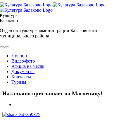
Skip
to
content
Культура
Балаково
Отдел по культуре администрации Балаковского
муниципального района
Toggle
Navigation
Новости
Видео/фото
Афиша на месяц
Документы
Контакты
Туризм
Натальино приглашает на Масленицу!
View
Larger
Image