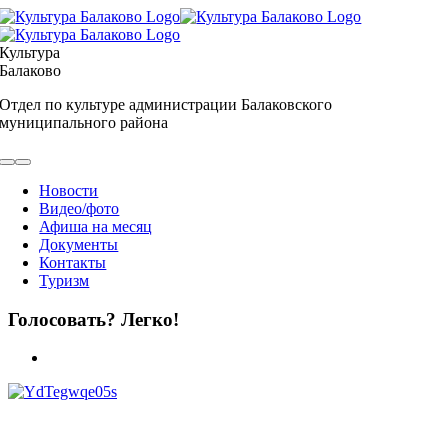
Skip
to
content
Культура
Балаково
Отдел по культуре администрации Балаковского
муниципального района
Toggle
Navigation
Новости
Видео/фото
Афиша на месяц
Документы
Контакты
Туризм
Голосовать? Легко!
View
Larger
Image