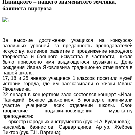
Паницкого – нашего знаменитого земляка,
баяниста-виртуоза
За высокие достижения учащихся на конкурсах
различных уровней, за преданность преподавателей
искусству, активное развитие и продвижение народного
творчества и баянного искусства в частности, школе
было присвоено имя выдающегося музыканта. День
рождения Ивана Яковлевича традиционно отмечается в
нашей школе.
17, 18 и 25 января учащиеся 1 классов посетили музей
истории города, где им рассказывали о жизни Ивана
Яковлевича.
22 января в концертном зале состоялся концерт «Иван
Паницкий. Вечное движение». В концерте принимали
участие учащиеся всех отделений школы. Свои
творческие подарки-посвящения музыканту
преподнесли:
— оркестр народных инструментов (рук. Н.А. Кудашова);
-ансамбль баянистов: Сарвартдинов Артур, Жебрев
Виктор (рук. Т.Н. Варгина);