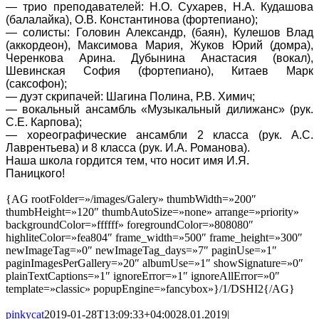
— трио преподавателей: Н.О. Сухарев, Н.А. Кудашова
(балалайка), О.В. Константинова (фортепиано);
— солисты: Головин Александр, (баян), Кулешов Влад
(аккордеон), Максимова Мария, Жуков Юрий (домра),
Черенкова Арина. Дубынина Анастасия (вокал),
Шевинская София (фортепиано), Китаев Марк
(саксофон);
— дуэт скрипачей: Шагина Полина, Р.В. Химич;
— вокальный ансамбль «Музыкальный дилижанс» (рук.
С.Е. Карпова);
— хореографические ансамбли 2 класса (рук. А.С.
Лаврентьева) и 8 класса (рук. И.А. Романова).
Наша школа гордится тем, что носит имя И.Я.
Паницкого!
{AG rootFolder=»/images/Galery» thumbWidth=»200″
thumbHeight=»120″ thumbAutoSize=»none» arrange=»priority»
backgroundColor=»ffffff» foregroundColor=»808080″
highliteColor=»fea804″ frame_width=»500″ frame_height=»300″
newImageTag=»0″ newImageTag_days=»7″ paginUse=»1″
paginImagesPerGallery=»20″ albumUse=»1″ showSignature=»0″
plainTextCaptions=»1″ ignoreError=»1″ ignoreAllError=»0″
template=»classic» popupEngine=»fancybox»}/1/DSHI2{/AG}
pinkycat
2019-01-28T13:09:33+04:00
28.01.2019
|