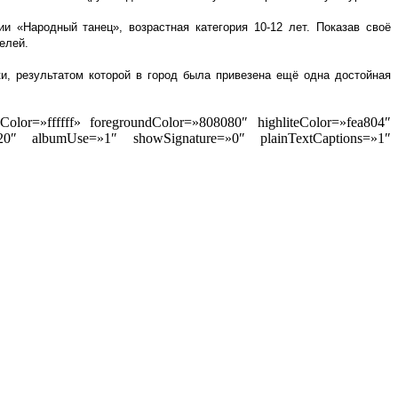
и «Народный танец», возрастная категория 10-12 лет. Показав своё
елей.
, результатом которой в город была привезена ещё одна достойная
lor=»ffffff» foregroundColor=»808080″ highliteColor=»fea804″
0″ albumUse=»1″ showSignature=»0″ plainTextCaptions=»1″