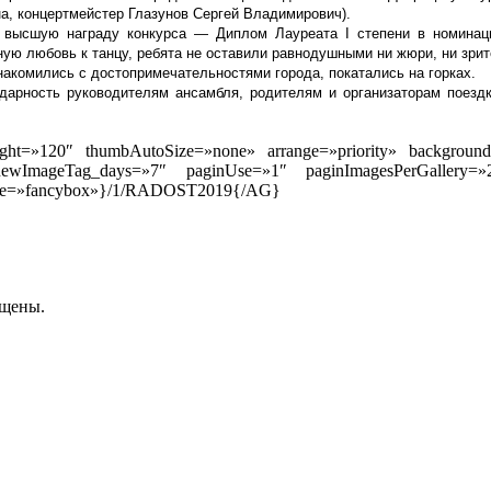
а, концертмейстер Глазунов Сергей Владимирович).
ую высшую награду конкурса —
Диплом Лауреата
I
степени в номинаци
ую любовь к танцу, ребята не оставили равнодушными ни жюри, ни зрит
накомились с достопримечательностями города, покатались на горках.
арность руководителям ансамбля, родителям и организаторам поездки
t=»120″ thumbAutoSize=»none» arrange=»priority» backgroundCo
wImageTag_days=»7″ paginUse=»1″ paginImagesPerGallery=»2
ngine=»fancybox»}/1/RADOST2019{/AG}
ищены.