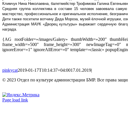
Климчук Нина Николаевна, балетмейстер Трофимова Галина Евгеньевн
Средняя группа коллектива в составе 15 человек завоевала сам
мастерство, профессиональное и оригинальное исполнение, безграничн
Дети также посетили вотчину Деда Мороза, музей ёлочной игрушки, оз
Администрация МАУК «Дворец культуры» выражает сердечную благод
награда.
{AG rootFolder=»/images/Galery» thumbWidth=»200″ thumbHeigh
frame_width=»500″ frame_height=»300″ newImageTag=»0″ ne
ignoreError=»1″ ignoreAllError=»0″ template=»classic» popupE
pinkycat
2019-01-17T10:14:37+04:00
17.01.2019
|
© 2023 Отдел по культуре администрации БМР. Все права защ
Вконтакте
Одноклассники
Page load link
Go
to
Top