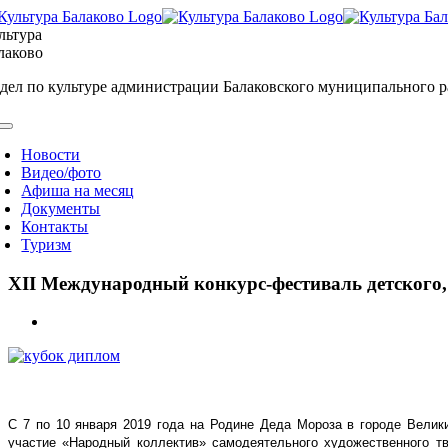
Skip
to
льтура
content
лаково
дел по культуре администрации Балаковского муниципального 
oggle
avigation
Новости
Видео/фото
Афиша на месяц
Документы
Контакты
Туризм
XII Международный конкурс-фестиваль детского,
View
Larger
Image
С 7 по 10 января 2019 года на Родине Деда Мороза в городе Вели
участие «Народный коллектив» самодеятельного художественного т