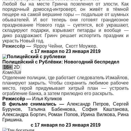
Любой бы на месте Гринча позеленел от злости. Как
порядочный домосед-интроверт, он живёт в тёмной
пещере на самой вершине горы — подальше от шумных
обывателей. И вот теперь они готовят грандиозное
празднование Нового года – суетятся, всё украшают,
складируют подарки, взрывают петарды и вообще —
дико раздражают. Гринч решает испортить праздник и
украсть Новый год.
Режиссёр —
Ярроу Чейни, Скотт Моужер.
с 17 января по 23 января 2019
По
лицейский с Рублёвки: Новогодний беспредел
16+
2D
Комедия
Отделение полиции, где работает следователь Измайлов,
планируют закрыть. Чтобы сохранить любимое рабочее
место, герой придумывает хитрый план — устроить
ограбление банка, а затем прилюдно его раскрыть.
Режиссёр —
Илья Куликов
В фильме снимались —
Александр Петров, Сергей
Бурунов, Татьяна Бабенкова, София Каштанова,
Александра Бортич, Роман Попов, Ирина Вилкова, Рина
Гришина.
с 17 января по 23 января 2019