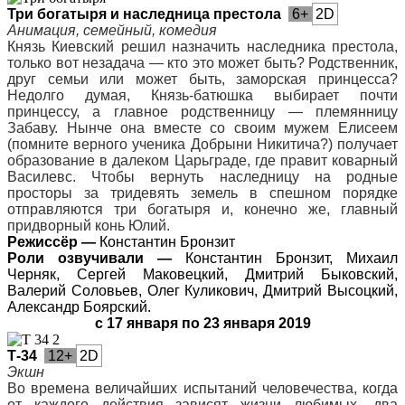
Три богатыря и наследница престола
6+
2D
Анимация, семейный, комедия
Князь Киевский решил назначить наследника престола,
только вот незадача — кто это может быть? Родственник,
друг семьи или может быть, заморская принцесса?
Недолго думая, Князь-батюшка выбирает почти
принцессу, а главное родственницу — племянницу
Забаву. Нынче она вместе со своим мужем Елисеем
(помните верного ученика Добрыни Никитича?) получает
образование в далеком Царьграде, где правит коварный
Василевс. Чтобы вернуть наследницу на родные
просторы за тридевять земель в спешном порядке
отправляются три богатыря и, конечно же, главный
придворный конь Юлий.
Режиссёр —
Константин Бронзит
Роли озвучивали —
Константин Бронзит, Михаил
Черняк, Сергей Маковецкий, Дмитрий Быковский,
Валерий Соловьев, Олег Куликович, Дмитрий Высоцкий,
Александр Боярский.
с 17 января по 23 января 2019
Т-34
12+
2D
Экшн
Во времена величайших испытаний человечества, когда
от каждого действия зависят жизни любимых, два