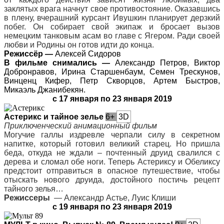
заклятых врага начнут свое противостояние. Оказавшись
в плену, вчерашний курсант Ивушкин планирует дерзкий
побег. Он собирает свой экипаж и бросает вызов
немецким танковым асам во главе с Ягером. Ради своей
любви и Родины он готов идти до конца.
Режиссёр —
Алексей Сидоров
В фильме снимались —
Александр Петров, Виктор
Добронравов, Ирина Старшенбаум, Семен Трескунов,
Винценц Кифер, Петр Скворцов, Артем Быстров,
Микаэль Джанибекян.
с 17 января по 23 января 2019
Астерикс и тайное зелье
6+
3D
Приключенческий анимационный фильм
Могучие галлы издревле черпали силу в секретном
напитке, который готовил великий старец. Но пришла
беда, откуда не ждали – почтенный друид свалился с
дерева и сломал обе ноги. Теперь Астериксу и Обеликсу
предстоит отправиться в опасное путешествие, чтобы
отыскать нового друида, достойного постичь рецепт
тайного зелья…
Режиссеры
—
Александр Астье, Луис Клиши
с 19 января по 23 января 2019