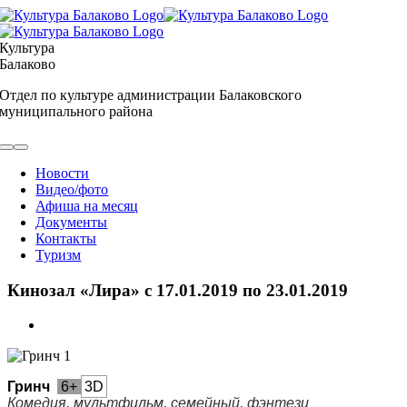
Skip
to
content
Культура
Балаково
Отдел по культуре администрации Балаковского
муниципального района
Toggle
Navigation
Новости
Видео/фото
Афиша на месяц
Документы
Контакты
Туризм
Кинозал «Лира» с 17.01.2019 по 23.01.2019
View
Larger
Image
Гринч
6+
3D
Комедия, мультфильм, семейный, фэнтези