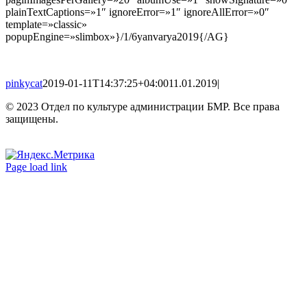
plainTextCaptions=»1″ ignoreError=»1″ ignoreAllError=»0″
template=»classic»
popupEngine=»slimbox»}/1/6yanvarya2019{/AG}
pinkycat
2019-01-11T14:37:25+04:00
11.01.2019
|
© 2023 Отдел по культуре администрации БМР. Все права
защищены.
Вконтакте
Одноклассники
Page load link
Go
to
Top