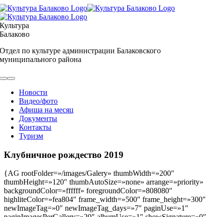
Skip
to
content
Культура
Балаково
Отдел по культуре администрации Балаковского
муниципального района
Toggle
Navigation
Новости
Видео/фото
Афиша на месяц
Документы
Контакты
Туризм
Клубничное рождество 2019
{AG rootFolder=»/images/Galery» thumbWidth=»200″
thumbHeight=»120″ thumbAutoSize=»none» arrange=»priority»
backgroundColor=»ffffff» foregroundColor=»808080″
highliteColor=»fea804″ frame_width=»500″ frame_height=»300″
newImageTag=»0″ newImageTag_days=»7″ paginUse=»1″
paginImagesPerGallery=»20″ albumUse=»1″ showSignature=»0″