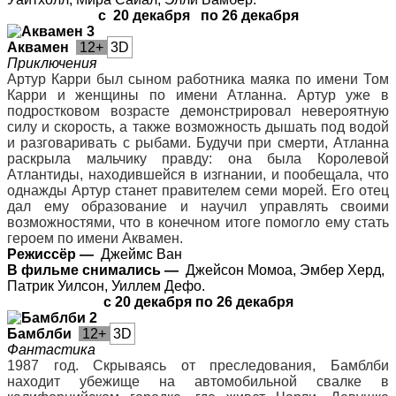
с
20 декабря
по 26 декабря
Аквамен
12+
3D
Приключения
Артур Карри был сыном работника маяка по имени Том
Карри и женщины по имени Атланна. Артур уже в
подростковом возрасте демонстрировал невероятную
силу и скорость, а также возможность дышать под водой
и разговаривать с рыбами. Будучи при смерти, Атланна
раскрыла мальчику правду: она была Королевой
Атлантиды, находившейся в изгнании, и пообещала, что
однажды Артур станет правителем семи морей. Его отец
дал ему образование и научил управлять своими
возможностями, что в конечном итоге помогло ему стать
героем по имени Аквамен.
Режиссёр —
Джеймс Ван
В фильме снимались —
Джейсон Момоа, Эмбер Херд,
Патрик Уилсон, Уиллем Дефо.
с 20 декабря по 26 декабря
Бамблби
12+
3D
Фантастика
1987 год. Скрываясь от преследования, Бамблби
находит убежище на автомобильной свалке в