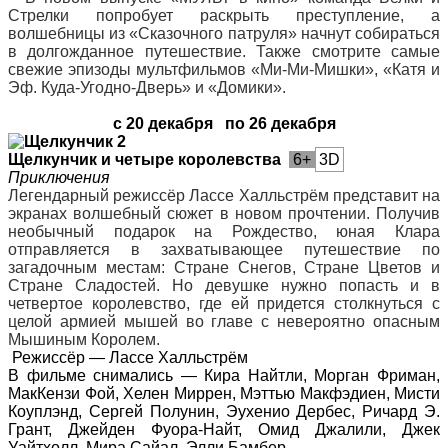
Стрелки попробует раскрыть преступление, а
волшебницы из «Сказочного патруля» начнут собираться
в долгожданное путешествие. Также смотрите самые
свежие эпизоды мультфильмов «Ми-Ми-Мишки», «Катя и
Эф. Куда-Угодно-Дверь» и «Домики».
с 20 декабря
по 26 декабря
Щелкунчик и четыре королевства
6+
3D
Приключения
Легендарный режиссёр Лассе Халльстрём представит на
экранах волшебный сюжет в новом прочтении. Получив
необычный подарок на Рождество, юная Клара
отправляется в захватывающее путешествие по
загадочным местам: Стране Снегов, Стране Цветов и
Стране Сладостей. Но девушке нужно попасть и в
четвертое королевство, где ей придется столкнуться с
целой армией мышей во главе с невероятно опасным
Мышиным Королем.
Режиссёр
— Лассе Халльстрём
В фильме снимались
— Кира Найтли, Морган Фриман,
МакКензи Фой, Хелен Миррен, Мэттью Макфэдиен, Мисти
Коуплэнд, Сергей Полунин, Эухенио Дербес, Ричард Э.
Грант, Джейден Фуора-Найт, Омид Джалили, Джек
Уайтхолл, Мира Сайал, Элли Бамбер.