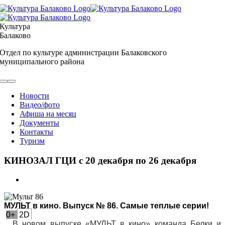
Skip
to
content
Культура
Балаково
Отдел по культуре администрации Балаковского
муниципального района
Toggle
Navigation
Новости
Видео/фото
Афиша на месяц
Документы
Контакты
Туризм
КИНОЗАЛ ГЦИ с 20 декабря по 26 декабря
View
Larger
Image
МУЛЬТ в кино. Выпуск № 86. Самые теплые серии!
0+
2D
В новом выпуске «МУЛЬТ в кино» команда Белки и