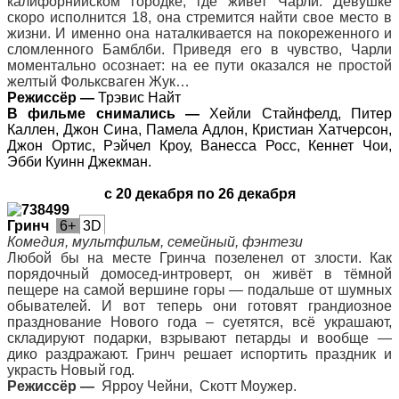
калифорнийском городке, где живет Чарли. Девушке
скоро исполнится 18, она стремится найти свое место в
жизни. И именно она наталкивается на покореженного и
сломленного Бамблби. Приведя его в чувство, Чарли
моментально осознает: на ее пути оказался не простой
желтый Фольксваген Жук…
Режиссёр —
Трэвис Найт
В фильме снимались —
Хейли Стайнфелд, Питер
Каллен, Джон Сина, Памела Адлон, Кристиан Хатчерсон,
Джон Ортис, Рэйчел Кроу, Ванесса Росс, Кеннет Чои,
Эбби Куинн Джекман.
с 20 декабря по 26 декабря
Гринч
6+
3D
Комедия, мультфильм, семейный, фэнтези
Любой бы на месте Гринча позеленел от злости. Как
порядочный домосед-интроверт, он живёт в тёмной
пещере на самой вершине горы — подальше от шумных
обывателей. И вот теперь они готовят грандиозное
празднование Нового года – суетятся, всё украшают,
складируют подарки, взрывают петарды и вообще —
дико раздражают. Гринч решает испортить праздник и
украсть Новый год.
Режиссёр —
Ярроу Чейни,
Скотт Моужер.