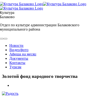
Skip
to
content
Культура
Балаково
Отдел по культуре администрации Балаковского
муниципального района
Toggle
Navigation
Новости
Видео/фото
Афиша на месяц
Документы
Контакты
Туризм
Золотой фонд народного творчества
View
Larger
Image