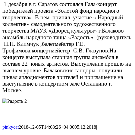
1 декабря в г. Саратов
состоялся Гала-концерт
победителей проекта «Золотой фонд народного
творчества». В нем
принял
участие « Народный
коллектив» самодеятельного художественного
творчества МАУК «Дворец культуры» г.Балаково
ансамбль народного танца «Радость»
(руководитель
Н.Н. Климчук ,балетмейстер Г.Е.
Трофимова,концертмейстер
С.В. Глазунов.На
концерте выступала старшая группа ансамбля в
составе 22
юных артистов. Выступление прошло на
высшем уровне. Балаковские танцоры
получили
шквал аплодисментов зрителей и приглашение на
выступление в концертном зале Останкино г.
Москве.
pinkycat
2018-12-05T14:08:26+04:00
05.12.2018
|