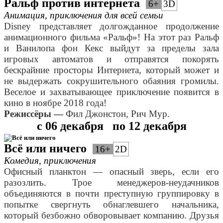
Ральф против интернета
6+
3D
Анимация, приключения для всей семьи
Disney представляет долгожданное продолжение
анимационного фильма «Ральф»! На этот раз Ральф
и Ванилопа фон Кекс выйдут за пределы зала
игровых автоматов и отправятся покорять
бескрайние просторы Интернета, который может и
не выдержать сокрушительного обаяния громилы.
Веселое и захватывающее приключение появится в
кино в ноябре 2018 года!
Режиссёры —
Фил Джонстон, Рич Мур.
с 06 декабря по 12 декабря
Всё или ничего
16+
2D
Комедия, приключения
Офисный планктон — опасный зверь, если его
разозлить. Трое менеджеров-неудачников
объединяются в почти преступную группировку в
попытке свергнуть обнаглевшего начальника,
который безбожно обворовывает компанию. Друзья