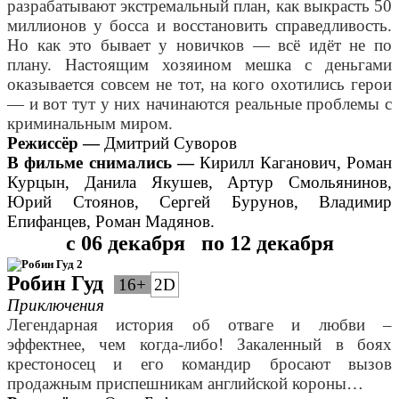
разрабатывают экстремальный план, как выкрасть 50
миллионов у босса и восстановить справедливость.
Но как это бывает у новичков — всё идёт не по
плану. Настоящим хозяином мешка с деньгами
оказывается совсем не тот, на кого охотились герои
— и вот тут у них начинаются реальные проблемы с
криминальным миром.
Режиссёр —
Дмитрий Суворов
В фильме снимались —
Кирилл Каганович, Роман
Курцын, Данила Якушев, Артур Смольянинов,
Юрий Стоянов, Сергей Бурунов, Владимир
Епифанцев, Роман Мадянов.
с 06 декабря
по 12 декабря
Робин Гуд
16+
2D
Приключения
Легендарная история об отваге и любви –
эффектнее, чем когда-либо! Закаленный в боях
крестоносец и его командир бросают вызов
продажным приспешникам английской короны…