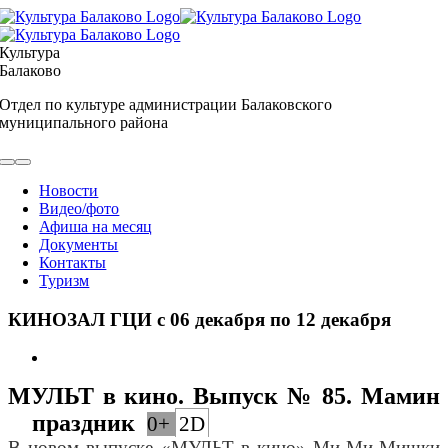
Skip
to
content
Культура
Балаково
Отдел по культуре администрации Балаковского
муниципального района
Toggle
Navigation
Новости
Видео/фото
Афиша на месяц
Документы
Контакты
Туризм
КИНОЗАЛ ГЦИ с 06 декабря по 12 декабря
View
Larger
МУЛЬТ в кино. Выпуск № 85.
Мамин
Image
праздник
0+
2D
В новом выпуске «МУЛЬТ в кино» Ми-Ми-Мишки